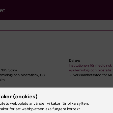
et
Del av:
Institutionen för medicinsk
17165 Solna
epidemiologi och biostatist
iologi och biostatistik, C8
Verksamhetsstöd för M
olm
kakor (cookies)
tutets webbplats använder vi kakor för olika syften:
akor för att webbplatsen ska fungera korrekt.