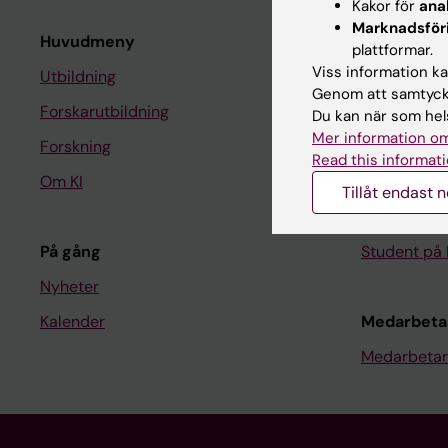
Kakor för
ana
Marknadsför
Huvudmeny
Student
plattformar.
Viss information kan
Utbildning
Ladok
Genom att samtycka
Forskarutbildning
Canvas
Du kan när som hels
Mer information om
Forskning
Schema
Read this informati
Om KI
Studentmej
Tillåt endast 
Kurs- och 
På gång
Student på 
Nyheter
Kalender
Medarbeta
Medarbetar