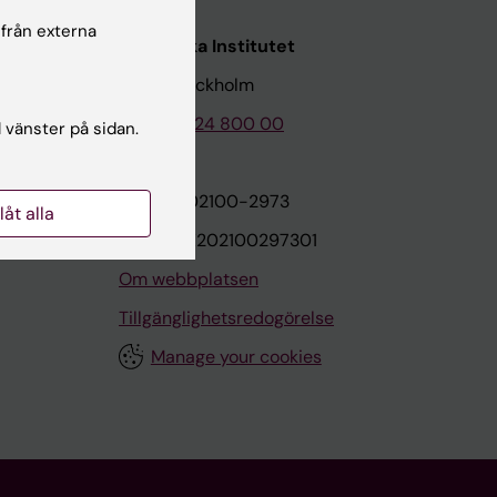
 från externa
Karolinska Institutet
171 77 Stockholm
Tel: 08-524 800 00
l vänster på sidan.
on
Org.nr: 202100-2973
llåt alla
VAT.nr: SE202100297301
Om webbplatsen
Tillgänglighetsredogörelse
Manage your cookies