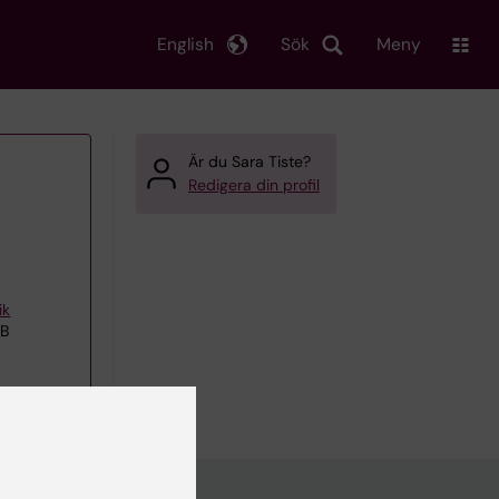
English
Sök
Meny
Är du Sara Tiste?
Redigera din profil
ik
EB