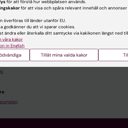
lys
för att förstå hur webbplatsen används.
ingskakor
för att visa och spåra relevant innehåll och annonser
Kontakta och besök KI
 överföras till länder utanför EU.
Universitetsbiblioteket
 godkänner du att vi sparar cookies.
Stöd forskning och utbildning
t ändra eller återkalla ditt samtycke via kakikonen längst ned til
 våra kakor
Jobba på KI
on in English
len
Karolinska Institutet Innovati
nödvändiga
Tillåt mina valda kakor
Ti
programwebbar
Kontakta presstjänsten
KI
re
portalen