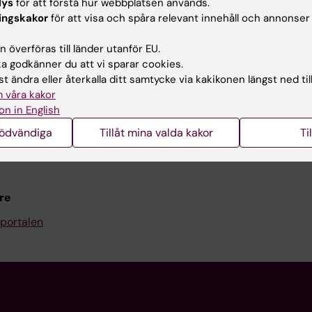
Kontakta och besök KI
lys
för att förstå hur webbplatsen används.
ingskakor
för att visa och spåra relevant innehåll och annonser
Universitetsbiblioteket
 överföras till länder utanför EU.
Stöd forskning och utbildning
 godkänner du att vi sparar cookies.
Jobba på KI
t ändra eller återkalla ditt samtycke via kakikonen längst ned til
 våra kakor
len
Karolinska Institutet Innovati
on in English
programwebbar
Kontakta presstjänsten
nödvändiga
Tillåt mina valda kakor
Ti
KI
re
portalen