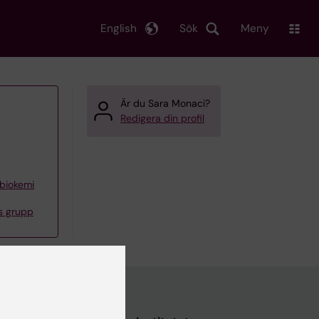
English
Sök
Meny
Är du Sara Monaci?
Redigera din profil
 biokemi
s grupp