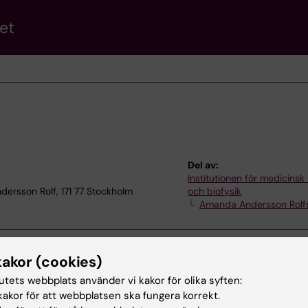
et
Del av:
Institutionen för medicinsk
ersson Rolf, 171 77 Stockholm
och biofysik
Amanda Andersson Rolf
kakor (cookies)
tutets webbplats använder vi kakor för olika syften:
akor för att webbplatsen ska fungera korrekt.