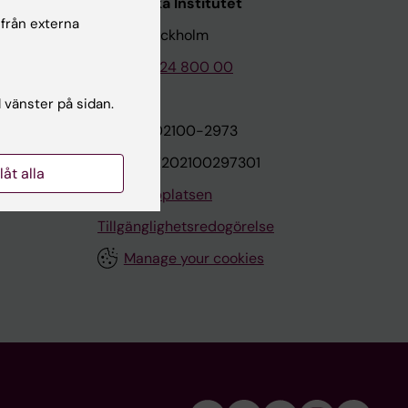
Karolinska Institutet
 från externa
171 77 Stockholm
Tel: 08-524 800 00
l vänster på sidan.
on
Org.nr: 202100-2973
VAT.nr: SE202100297301
llåt alla
Om webbplatsen
Tillgänglighetsredogörelse
Manage your cookies