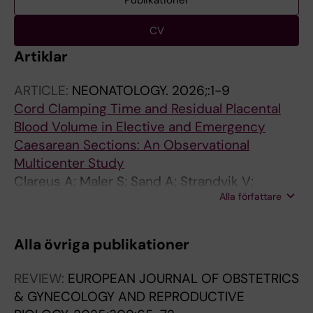
Publikationer
CV
Artiklar
ARTICLE:
NEONATOLOGY.
2026;:1-9
Cord Clamping Time and Residual Placental
Blood Volume in Elective and Emergency
Caesarean Sections: An Observational
Multicenter Study
Clareus A; Maler S; Sand A; Strandvik V;
Alla författare
Hetting E; Linden K; Andersson O;
Svedenkrans J
Alla övriga publikationer
REVIEW:
EUROPEAN JOURNAL OF OBSTETRICS
& GYNECOLOGY AND REPRODUCTIVE