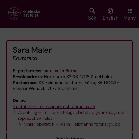
Skip
to
main
Sök
English
Meny
content
Sara Maler
Doktorand
E-postadress:
sara.maler@ki.se
Besöksadress:
Norrbacka S3:03, 17176 Stockholm
Postadress:
K6 Kvinnors och barns hälsa, K6 NOGRH
Brismar Wendel, 171 77 Stockholm
Del av:
Institutionen för kvinnors och barns hälsa
Avdelningen för neonatologi, obstetrik, gynekologi och
reproduktiv hälsa
Klinisk obstetrik – Malin Holzmanns forskargrupp