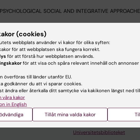
PSYCHOLOGICAL SOCIAL AND INTEGRATIVE APPROACHE
: Coping with poverty and severe mental illness in every
; Denhov A; Holmqvist MS; Mattsson M; Stefansson C-G
kakor (cookies)
tutets webbplats använder vi kakor för olika syften:
PSYCHOLOGICAL SOCIAL AND INTEGRATIVE APPROACHE
akor för att webbplatsen ska fungera korrekt.
lys
för att förstå hur webbplatsen används.
-up Study of Users Diagnosed with Psychosis (SUPP):
ingskakor
för att visa och spåra relevant innehåll och annonser
 cohort and services
 Denhov A; Bulow P; Holmqvist S; Davidson L
 överföras till länder utanför EU.
 godkänner du att vi sparar cookies.
t ändra eller återkalla ditt samtycke via kakikonen längst ned til
 våra kakor
on in English
nödvändiga
Tillåt mina valda kakor
Ti
Kontakta och besök KI
Universitetsbiblioteket