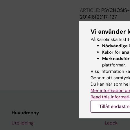
ARTICLE:
PSYCHOSIS-
2014;6(2):117-127
Psychosis and poverty
Topor A; Andersson G
Vi använder 
På Karolinska Insti
ARTICLE:
PSYCHOSIS-
Nödvändiga
k
2012;4(3):246-257
Kakor för
ana
The Stockholm Follow
Marknadsför
methodology, patient
plattformar.
Topor A; Mattsson M;
Viss information kan
Genom att samtycka
Du kan när som hels
Mer information om
Read this informati
Tillåt endast 
Huvudmeny
Student
Utbildning
Ladok