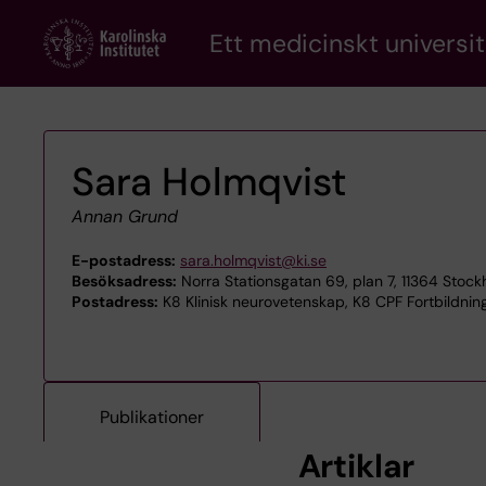
Skip
Ett medicinskt universit
to
main
content
Sara Holmqvist
Annan Grund
E-postadress:
sara.holmqvist@ki.se
Besöksadress:
Norra Stationsgatan 69, plan 7, 11364 Stoc
Postadress:
K8 Klinisk neurovetenskap, K8 CPF Fortbildning
Publikationer
Artiklar