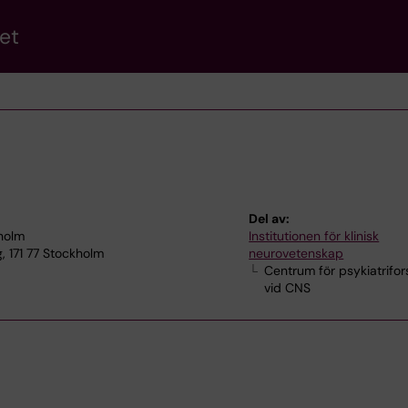
et
Del av:
kholm
Institutionen för klinisk
, 171 77 Stockholm
neurovetenskap
Centrum för psykiatrifor
vid CNS