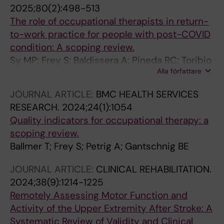
2025;80(2):498-513
The role of occupational therapists in return-
to-work practice for people with post-COVID
condition: A scoping review.
Sy MP; Frey S; Baldissera A; Pineda RC; Toribio
Alla författare
FNRB
JOURNAL ARTICLE:
BMC HEALTH SERVICES
RESEARCH.
2024;24(1):1054
Quality indicators for occupational therapy: a
scoping review.
Ballmer T; Frey S; Petrig A; Gantschnig BE
JOURNAL ARTICLE:
CLINICAL REHABILITATION.
2024;38(9):1214-1225
Remotely Assessing Motor Function and
Activity of the Upper Extremity After Stroke: A
Systematic Review of Validity and Clinical