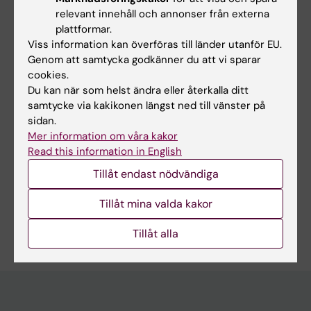
Sy MP; Frey S; Baldissera A; Pineda RC; Toribio
relevant innehåll och annonser från externa
Alla författare
FNRB
plattformar.
Viss information kan överföras till länder utanför EU.
REPORT:
2024
Genom att samtycka godkänner du att vi sparar
cookies.
Évaluation du projet « Pas à Pas +
Du kan när som helst ändra eller återkalla ditt
Frey S; Greppin- Bécherraz C; Ribeiro C;
samtycke via kakikonen längst ned till vänster på
Alla författare
Schoeb V; Wirz M; Haas M
sidan.
Mer information om våra kakor
Read this information in English
Forskningsområden:
Tillåt endast nödvändiga
Arbetsterapi
Tillåt mina valda kakor
Är du Sara Frey?
Redigera din profil
Tillåt alla