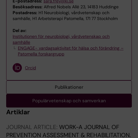
E-postadress:
sara.frey@ki.se
Besöksadress:
Alfred Nobels Allé 23, 14183 Huddinge
Postadress:
H1 Neurobiologi, vårdvetenskap och
samhälle, H1 Arbetsterapi Patomella, 171 77 Stockholm
Del av:
Institutionen för neurobiologi, vårdvetenskap och
samhälle
ENGAGE- vardagsaktivitet för hälsa och förändring –
Patomella forskargrupp
Orcid
Publikationer
Populärvetenskap och samverkan
Artiklar
JOURNAL ARTICLE:
WORK-A JOURNAL OF
PREVENTION ASSESSMENT & REHABILITATION.