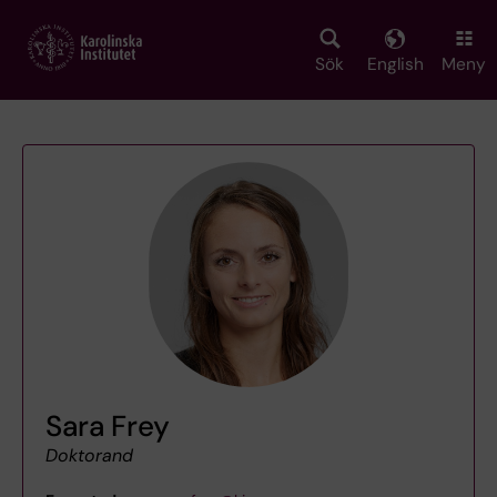
Skip
to
main
Sök
English
Meny
content
Sara Frey
Doktorand