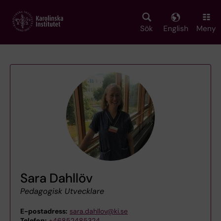
Skip
to
main
Sök
English
Meny
content
Sara Dahllöv
Pedagogisk Utvecklare
E-postadress:
sara.dahllov@ki.se
Telefon:
+46852485324