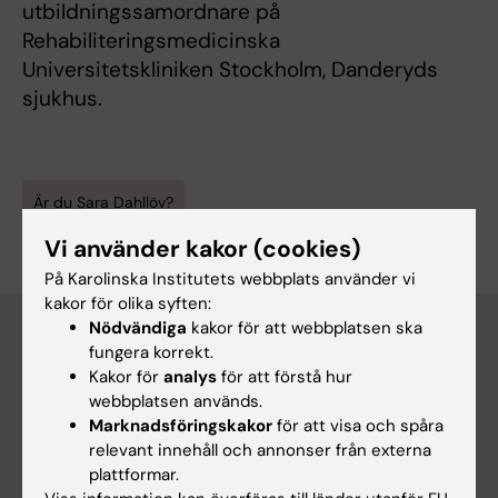
utbildningssamordnare på
Rehabiliteringsmedicinska
Universitetskliniken Stockholm, Danderyds
sjukhus.
Är du Sara Dahllöv?
Redigera din profil
Vi använder kakor (cookies)
På Karolinska Institutets webbplats använder vi
kakor för olika syften:
Nödvändiga
kakor för att webbplatsen ska
fungera korrekt.
Kakor för
analys
för att förstå hur
Huvudmeny
webbplatsen används.
Utbildning
Marknadsföringskakor
för att visa och spåra
relevant innehåll och annonser från externa
Forskarutbildning
plattformar.
Forskning