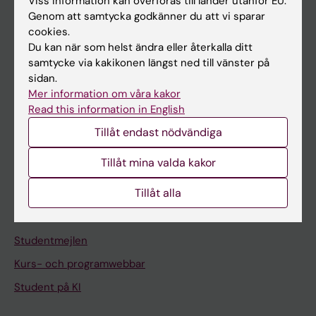
Viss information kan överföras till länder utanför EU.
Genom att samtycka godkänner du att vi sparar
Om KI
cookies.
Du kan när som helst ändra eller återkalla ditt
samtycke via kakikonen längst ned till vänster på
På gång
sidan.
Nyheter
Mer information om våra kakor
Read this information in English
Kalender
Tillåt endast nödvändiga
Student
Tillåt mina valda kakor
Ladok
Tillåt alla
Canvas
Schema
Studentmejlen
Kurs- och programwebbar
Student på KI