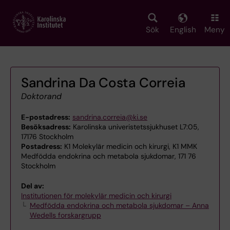
Skip
to
main
Sök
English
Meny
content
Sandrina Da Costa Correia
Doktorand
E-postadress:
sandrina.correia@ki.se
Besöksadress:
Karolinska univeristetssjukhuset L7:05,
17176 Stockholm
Postadress:
K1 Molekylär medicin och kirurgi, K1 MMK
Medfödda endokrina och metabola sjukdomar, 171 76
Stockholm
Del av:
Institutionen för molekylär medicin och kirurgi
Medfödda endokrina och metabola sjukdomar – Anna
Wedells forskargrupp