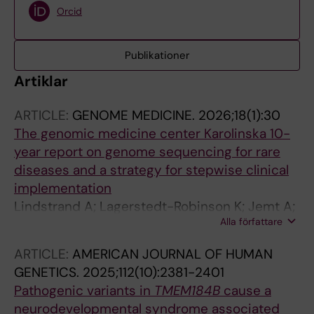
Orcid
Publikationer
Artiklar
ARTICLE:
GENOME MEDICINE.
2026;18(1):30
The genomic medicine center Karolinska 10-
year report on genome sequencing for rare
diseases and a strategy for stepwise clinical
implementation
Lindstrand A; Lagerstedt-Robinson K; Jemt A;
Alla författare
Kvarnung M; Ygberg S; Vonlanthen S; Oscarson
M; Nilsson D; Lesko N; Mantero AS; Anderlid B-
ARTICLE:
AMERICAN JOURNAL OF HUMAN
M; Arnell H; Arthur C; Bajalica-Lagercrantz S;
GENETICS.
2025;112(10):2381-2401
Barbaro M; Bergman P; Bjorck E; Picard OB;
Pathogenic variants in
TMEM184B
cause a
Bruhn H; Carlsten J; Correia SP; De Geer K;
neurodevelopmental syndrome associated