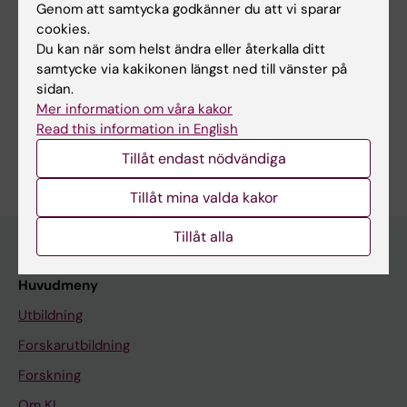
Alla författare
Kodiparthi SV; Kellaris G; White HG; Powell AT;
Genom att samtycka godkänner du att vi sparar
cookies.
Correia SP; Stödberg T; Sofokleous C;
Du kan när som helst ändra eller återkalla ditt
Marinakis NM; Fryssira H; Tsoutsou E; Traeger-
samtycke via kakikonen längst ned till vänster på
Synodinos J; Accogli A; Sciruicchio V;
Forskningsområden:
sidan.
Salpietro V; Striano P; Muss C; Keren B; Heron
Mer information om våra kakor
Medicinsk genetik och genomik
D; Berger SI; Pond KW; Sirimulla S; Davis EE;
Read this information in English
Är du Sandrina Da Costa Correia?
Bhattacharya MR
Tillåt endast nödvändiga
Redigera din profil
Tillåt mina valda kakor
Tillåt alla
Huvudmeny
Utbildning
Forskarutbildning
Forskning
Om KI