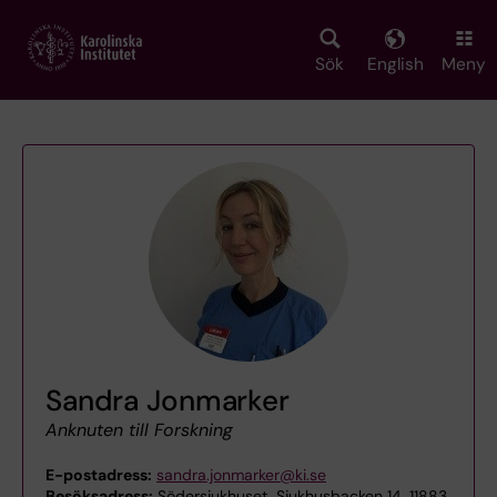
Skip
to
main
Sök
English
Meny
content
Sandra Jonmarker
Anknuten till Forskning
E-postadress:
sandra.jonmarker@ki.se
Besöksadress:
Södersjukhuset, Sjukhusbacken 14, 11883