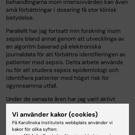
behandlingarna inom intensivvården kan även
små förbättringar i dosering få stor klinisk
betydelse.
Parallellt har jag fortsatt min forskning inom
sepsis bland annat genom att utvecklinga av
en algoritm baserad på elektroniska
journaldata för att förbättra identifieringen av
patienter med sepsis. Detta arbete används
nu för att studera sepsis epidemiologi och
identifiera patienter med högst risk för
ogynnsamma utfall.
Under de senaste åren har jag varit aktivt
involverad i utvecklingen av den
Vi använder kakor (cookies)
internationella plattformstudien INCEPT. En av
dessa domäner fokuserar på att optimera
På Karolinska Institutets webbplats använder vi
kakor för olika syften:
doseringen av trombosprofylax och bygger