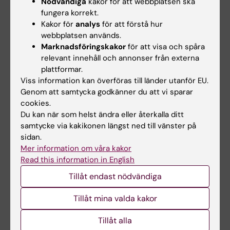
Nödvändiga
kakor för att webbplatsen ska
vidare på mitt tidigare arbete. Jag arbetar
fungera korrekt.
också för att implementera INCEPT i Nya
Kakor för
analys
för att förstå hur
Zeeland.
webbplatsen används.
Marknadsföringskakor
för att visa och spåra
Vid Christchurch ICU leder jag en prospektiv
relevant innehåll och annonser från externa
observationsstudie om sedering och
plattformar.
inkluderar för närvarande patienter, med målet
Viss information kan överföras till länder utanför EU.
Genom att samtycka godkänner du att vi sparar
att bättre förstå indikationer, dosering och
cookies.
påverkan på patientutfall. Här är jag också
Du kan när som helst ändra eller återkalla ditt
involverad i flera pågående randomiserade
samtycke via kakikonen längst ned till vänster på
kliniska studier där jag bidrar till bland annat
sidan.
patientinformation, samtycke och uppföljning,
Mer information om våra kakor
Read this information in English
för att vi ska lära oss mer om anestesidjup,
antibiotikabehandling och användning av
Tillåt endast nödvändiga
frysta trombocyter.
Tillåt mina valda kakor
Utöver dessa projekt handleder jag
Tillåt alla
regelbundet yngre forskare genom hela