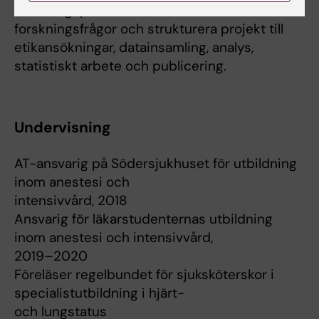
forskningsprocessen, från att formulera
forskningsfrågor och strukturera projekt till
etikansökningar, datainsamling, analys,
statistiskt arbete och publicering.
Undervisning
AT-ansvarig på Södersjukhuset för utbildning
inom anestesi och
intensivvård, 2018
Ansvarig för läkarstudenternas utbildning
inom anestesi och intensivvård,
2019–2020
Föreläser regelbundet för sjuksköterskor i
specialistutbildning i hjärt-
och lungstatus