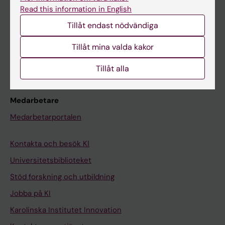
Canvas
Read this information in English
Schema
Tillåt endast nödvändiga
Studentmejlen
Tillåt mina valda kakor
Kurs- och programwebbar
Student på KI
Tillåt alla
Medarbetare
Medarbetarportalen
Kontakta och besök KI
Universitetsbiblioteket
Stöd forskning och utbildning
Jobba på KI
Karolinska Institutet Innovation