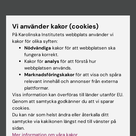
Huvudmeny
Vi använder kakor (cookies)
Utbildning
På Karolinska Institutets webbplats använder vi
Forskarutbildning
kakor för olika syften:
Nödvändiga
kakor för att webbplatsen ska
Forskning
fungera korrekt.
Om KI
Kakor för
analys
för att förstå hur
webbplatsen används.
Marknadsföringskakor
för att visa och spåra
På gång
relevant innehåll och annonser från externa
plattformar.
Nyheter
Viss information kan överföras till länder utanför EU.
Kalender
Genom att samtycka godkänner du att vi sparar
cookies.
Du kan när som helst ändra eller återkalla ditt
Student
samtycke via kakikonen längst ned till vänster på
Ladok
sidan.
Mer information om våra kakor