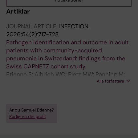
Publikationer
Artiklar
JOURNAL ARTICLE:
INFECTION.
2026;54(2):717-728
Pathogen identification and outcome in adult
patients with community-acquired
pneumonia in Switzerland: findings from the
Swiss CAPNETZ cohort study
Etienne S; Albrich WC; Pletz MW; Panning M;
Alla författare
Domenech VS; Eberhardt F; Barten-Neiner G;
Stolz D
Är du Samuel Etienne?
Redigera din profil