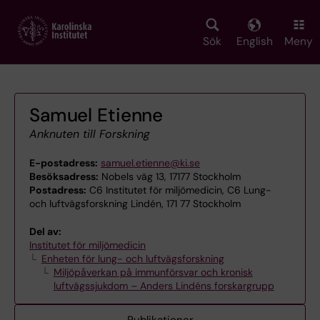
Skip
to
main
Sök
English
Meny
content
Samuel Etienne
Anknuten till Forskning
E-postadress:
samuel.etienne@ki.se
Besöksadress:
Nobels väg 13, 17177 Stockholm
Postadress:
C6 Institutet för miljömedicin, C6 Lung-
och luftvägsforskning Lindén, 171 77 Stockholm
Del av:
Institutet för miljömedicin
Enheten för lung- och luftvägsforskning
Miljöpåverkan på immunförsvar och kronisk
luftvägssjukdom – Anders Lindéns forskargrupp