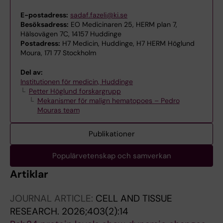
E-postadress:
sadaf.fazeli@ki.se
Besöksadress:
EO Medicinaren 25, HERM plan 7,
Hälsovägen 7C, 14157 Huddinge
Postadress:
H7 Medicin, Huddinge, H7 HERM Höglund
Moura, 171 77 Stockholm
Del av:
Institutionen för medicin, Huddinge
Petter Höglund forskargrupp
Mekanismer för malign hematopoes – Pedro
Mouras team
Publikationer
Populärvetenskap och samverkan
Artiklar
JOURNAL ARTICLE:
CELL AND TISSUE
RESEARCH.
2026;403(2):14