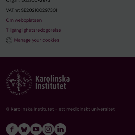
Org.nr: 202100-2973
VAT.nr: SE202100297301
Om webbplatsen
Tillgänglighetsredogörelse
Manage your cookies
© Karolinska Institutet - ett medicinskt universitet