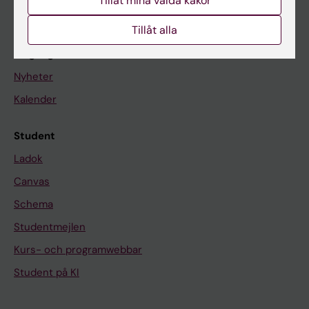
Tillåt mina valda kakor
Om KI
Tillåt alla
På gång
Nyheter
Kalender
Student
Ladok
Canvas
Schema
Studentmejlen
Kurs- och programwebbar
Student på KI