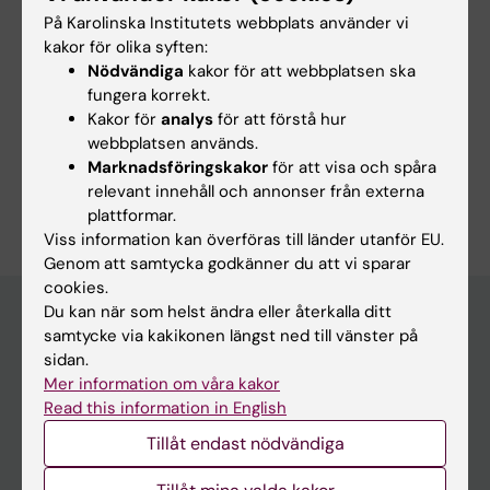
SPLICING FACTOR MUTATIONS REWIRE THE
På Karolinska Institutets webbplats använder vi
HEMATOPOIETIC PROTEOME
kakor för olika syften:
Moura P; Branca R; Kaminskiy Y; Fazeli S;
Nödvändiga
kakor för att webbplatsen ska
Alla författare
Mortera-Blanco T; Nakagawa M; Shrung K;
fungera korrekt.
Creignou M; Barbosa I; Bjorklund A-C; Widfeldt
Kakor för
analys
för att förstå hur
MH; Ungerstedt J; Nannya Y; Ogawa S; Lehtio
webbplatsen används.
Marknadsföringskakor
för att visa och spåra
J; Hellstrom-Lindberg E
Är du Sadaf Fazeli?
relevant innehåll och annonser från externa
Redigera din profil
plattformar.
Viss information kan överföras till länder utanför EU.
Genom att samtycka godkänner du att vi sparar
cookies.
Du kan när som helst ändra eller återkalla ditt
samtycke via kakikonen längst ned till vänster på
Huvudmeny
sidan.
Mer information om våra kakor
Utbildning
Read this information in English
Forskarutbildning
Tillåt endast nödvändiga
Forskning