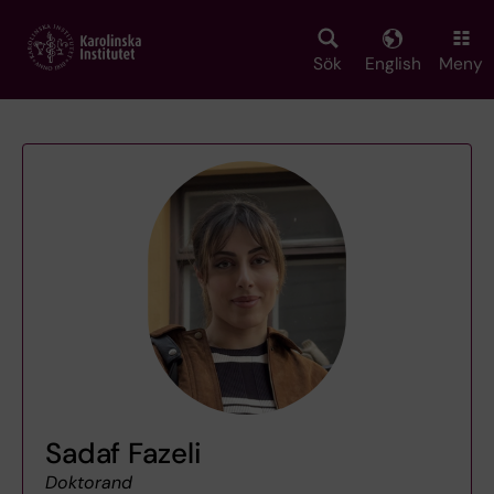
Skip
to
main
Sök
English
Meny
content
Sadaf Fazeli
Doktorand