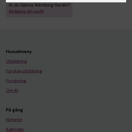
Är du Sabina Wärnberg Gerdin?
Redigera din profil
Huvudmeny
Utbildning
Forskarutbildning
Forskning
Om KI
På gång
Nyheter
Kalender