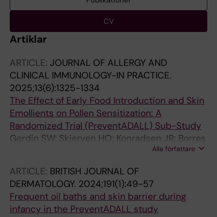
Publikationer
CV
Artiklar
ARTICLE:
JOURNAL OF ALLERGY AND
CLINICAL IMMUNOLOGY-IN PRACTICE.
2025;13(6):1325-1334
The Effect of Early Food Introduction and Skin
Emollients on Pollen Sensitization: A
Randomized Trial (PreventADALL) Sub-Study
Gerdin SW; Skjerven HO; Konradsen JR; Borres
Alla författare
MP; Granum B; Jonassen CM; LeBlanc M;
Nilsen M; Rehbinder EM; Rudi K; Staff AC;
ARTICLE:
BRITISH JOURNAL OF
Soderhall C; van Hage M; Vettukattil R; Carlsen
DERMATOLOGY.
2024;191(1):49-57
KCL; Nordlund B
Frequent oil baths and skin barrier during
infancy in the PreventADALL study