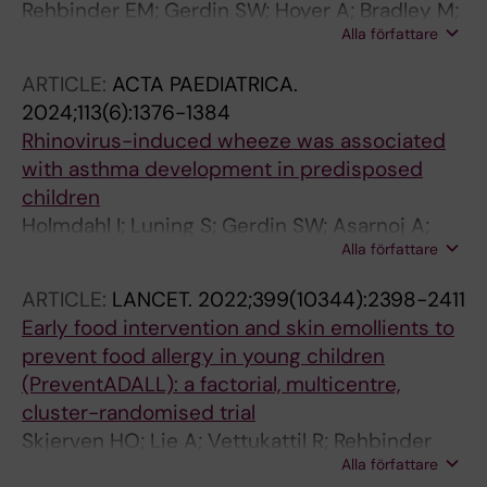
Rehbinder EM; Gerdin SW; Hoyer A; Bradley M;
Alla författare
Carlsen KCL; Granum B; Hedlin G; Jonassen
CM; Leblanc M; Nordlund B; Rudi K; Skjerven
ARTICLE:
ACTA PAEDIATRICA.
HO; Staff AC; Vettukattil R; Soderhall C
2024;113(6):1376-1384
Rhinovirus-induced wheeze was associated
with asthma development in predisposed
children
Holmdahl I; Luning S; Gerdin SW; Asarnoj A;
Alla författare
Hoyer A; Filiou A; Sjolander A; James A; Borres
MP; Hedlin G; van Hage M; Soderhall C;
ARTICLE:
LANCET.
2022;399(10344):2398-2411
Konradsen JR
Early food intervention and skin emollients to
prevent food allergy in young children
(PreventADALL): a factorial, multicentre,
cluster-randomised trial
Skjerven HO; Lie A; Vettukattil R; Rehbinder
Alla författare
EM; LeBlanc M; Asarnoj A; Carlsen K-H;