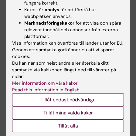
fungera korrekt.
Tedner SG; Soderhall C; Konradsen JR; Bains
Kakor för
analys
för att förstå hur
Alla författare
KES; Borres MP; Carlsen K-H; Carlsen KCL;
webbplatsen används.
Fardig M; Gerdin SW; Gudmundsdottir HK;
Marknadsföringskakor
för att visa och spåra
relevant innehåll och annonser från externa
Haugen G; Hedlin G; Jonassen CM; Kreyberg I;
Alla övriga publikationer
plattformar.
Magi C-AO; Nordhagen LS; Rehbinder EM; Rudi
Viss information kan överföras till länder utanför EU.
K; Skjerven HO; Staff AC; Vettukattil R; van
EDITORIAL:
PEDIATRIC ALLERGY AND
Genom att samtycka godkänner du att vi sparar
Hage M; Nordlund B; Asarnoj A
cookies.
IMMUNOLOGY.
2023;34(11):e14048
Du kan när som helst ändra eller återkalla ditt
Editorial comments on "Sensitization
samtycke via kakikonen längst ned till vänster på
trajectories to multiple allergen components
sidan.
in a population-based birth cohort".
Mer information om våra kakor
Gerdin SW; Nordlund B; Eigenmann P;
Read this information in English
Alla författare
Genuneit J
Tillåt endast nödvändiga
Tillåt mina valda kakor
Forskningsområden:
Tillåt alla
Lungmedicin och allergi