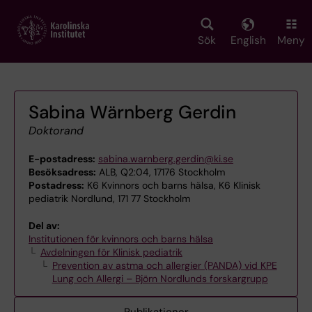
Skip
to
main
Sök
English
Meny
content
Sabina Wärnberg Gerdin
Doktorand
E-postadress:
sabina.warnberg.gerdin@ki.se
Besöksadress:
ALB, Q2:04, 17176 Stockholm
Postadress:
K6 Kvinnors och barns hälsa, K6 Klinisk
pediatrik Nordlund, 171 77 Stockholm
Del av:
Institutionen för kvinnors och barns hälsa
Avdelningen för Klinisk pediatrik
Prevention av astma och allergier (PANDA) vid KPE
Lung och Allergi – Björn Nordlunds forskargrupp