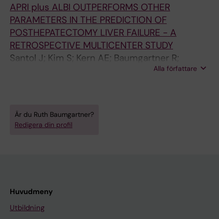
APRI plus ALBI OUTPERFORMS OTHER
S; Smoot RL; Truty M; Kendrick M; Nagorney
PARAMETERS IN THE PREDICTION OF
DM; Cleary S; Hoffmann K; Gilg S; Assinger A;
POSTHEPATECTOMY LIVER FAILURE - A
Gruenberger T; Starlinger P
RETROSPECTIVE MULTICENTER STUDY
Santol J; Kim S; Kern AE; Baumgartner R;
Alla författare
Braunwarth E; Pereyra D; Ammann M; Rumpf B;
Huber FX; Gilg S; Gruenberger T; Assinger A;
Starlinger P
Är du Ruth Baumgartner?
Redigera din profil
Huvudmeny
Utbildning