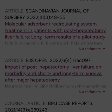
Ghorbani P; Sparrelid E; Gilg S
ARTICLE:
SCANDINAVIAN JOURNAL OF
SURGERY.
2022;111(3):48-55
Molecular adsorbent recirculating system
treatment in patients with post-hepatectomy
liver failure: Long-term results of a pilot study
Gilg S; Sparrelid E; Engstrand J; Baumgartner
Alla författare
R; Nowak G; Stal P; D'Souza M; Jansson A;
Isaksson B; Jonas E; Stromberg C
ARTICLE:
BJS OPEN.
2022;6(4):zrac097
Impact of post-hepatectomy liver failure on
morbidity and short- and long-term survival
after major hepatectomy
Baumgartner R; Gilg S; Bjornsson B; Hasselgren
Alla författare
K; Ghorbani P; Sauter C; Stal P; Sandstom P;
Sparrelid E; Engstrand J
JOURNAL ARTICLE:
BMJ CASE REPORTS.
2021;14(3):e239243