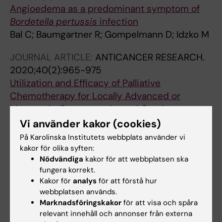
Angioedema as a predominant symptom of
Bordetella pertussis
infection
Bal C; Baumgartner R; Gompelmann D; Idzko M
JOURNAL ARTICLE:
ANTICANCER RESEARCH.
2020;40(2):965-975
Utilization and Efficacy of Palliative
Chemotherapy for Locally Advanced or
Metastatic Gastroesophageal Carcinoma
Baumgartner R; Taghizadeh H; Jomrich G;
Vi använder kakor (cookies)
Alla författare
Schoppmann SF; Preusser M; Ilhan-Mutlu A
På Karolinska Institutets webbplats använder vi
kakor för olika syften:
JOURNAL ARTICLE:
HEPATOBILIARY SURGERY
Nödvändiga
kakor för att webbplatsen ska
AND NUTRITION.
2019;8(2):111-124
fungera korrekt.
The 3-60 criteria challenge established
Kakor för
analys
för att förstå hur
webbplatsen används.
predictors of postoperative mortality and
Marknadsföringskakor
för att visa och spåra
enable timely therapeutic intervention after
relevant innehåll och annonser från externa
liver resection