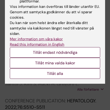
plattformar.
Gyoeri GP; Pereyra D; Braunwarth E; Ammann
Viss information kan överföras till länder utanför EU.
Alla författare
M; Jonas P; Offensperger F; Klinglmueller F;
Genom att samtycka godkänner du att vi sparar
cookies.
Baumgartner R; Holzer S; Gnant M; Laengle F;
Du kan när som helst ändra eller återkalla ditt
Staettner S; Gruenberger T; Starlinger P
Alla övriga publikationer
samtycke via kakikonen längst ned till vänster på
sidan.
CONFERENCE PUBLICATION:
JOURNAL OF
Mer information om våra kakor
Read this information in English
HEPATOLOGY.
2023;78:S47-S48
APRI plus ALBI score is superior to
Tillåt endast nödvändiga
Indocyanine Green (ICG) clearance and LiMAx
Tillåt mina valda kakor
test in the prediction of posthepatectomy
liver failure- an international multicenter
Tillåt alla
study of 14581 patients
Santol J; Kim S; Hackl H; Gregory L;
Alla författare
Baumgartner R; Lemekhova A; Birgin E; Gloor S;
Braunwarth E; Ammann M; Starlinger J;
CONFERENCE PUBLICATION:
HEPATOLOGY.
Pereyra D; Ammon D; Ninkovic M; Kern A;
2022;76:S510-S511
Huber F; Weninger J; Dong Y; Thiels C; Warner