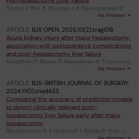
Posthepatectomy Liver Failure
Santol J; Kim S; Gregory LA; Baumgartner R;
Alla författare
Murtha-Lemekhova A; Birgin E; Gloor S;
Braunwarth E; Ammann M; Starlinger J;
ARTICLE:
BJS OPEN.
2025;10(2):zrag018
Pereyra D; Ammon D; Ninkovic M; Kern AE;
Acute kidney injury after major hepatectomy:
Rumpf B; Ortmayr G; Herrmann Y; Dong Y;
association with postoperative complications
Huber FX; Weninger J; Thiels CA; Warner SG;
and post-hepatectomy liver failure
Smoot RL; Truty MJ; Kendrick ML; Nagorney
Swartling O; Reese T; Hasselgren K; Engstrand
DM; Cleary SP; Beldi G; Rahbari NN; Hoffmann
Alla författare
J; Kern AE; Baumgartner R; Ghorbani P;
K; Gilg S; Assinger A; Gruenberger T; Hackl H;
Sandstrom P; Sparrelid E; Oldhafer KJ;
Starlinger P
ARTICLE:
BJS-BRITISH JOURNAL OF SURGERY.
Bjornsson B; Gilg S
2024;111(1):znad433
Comparing the accuracy of prediction models
to detect clinically relevant post-
hepatectomy liver failure early after major
hepatectomy
Baumgartner R; Engstrand J; Rajala P; Grip J;
Alla författare