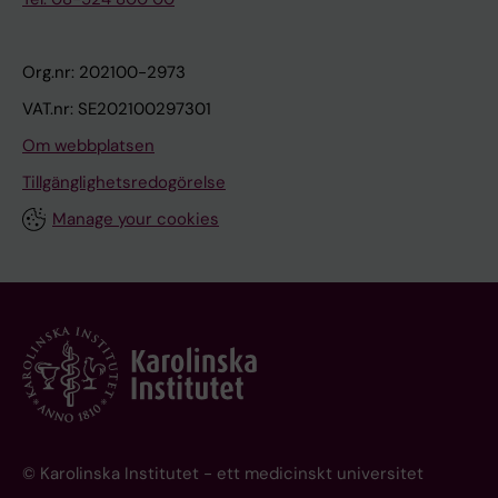
Org.nr: 202100-2973
VAT.nr: SE202100297301
Om webbplatsen
Tillgänglighetsredogörelse
Manage your cookies
© Karolinska Institutet - ett medicinskt universitet