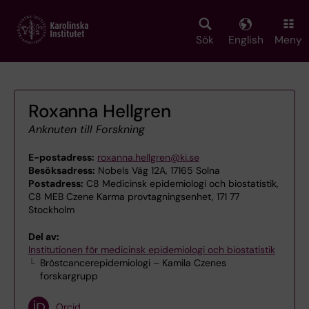
Skip
to
main
Sök
English
Meny
content
Roxanna Hellgren
Anknuten till Forskning
E-postadress:
roxanna.hellgren@ki.se
Besöksadress:
Nobels Väg 12A, 17165 Solna
Postadress:
C8 Medicinsk epidemiologi och biostatistik,
C8 MEB Czene Karma provtagningsenhet, 171 77
Stockholm
Del av:
Institutionen för medicinsk epidemiologi och biostatistik
Bröstcancerepidemiologi – Kamila Czenes
forskargrupp
Orcid