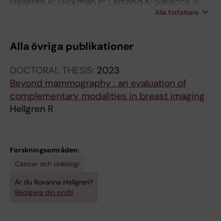
Hellgren R; Dickman P; Leifland K; Saracco A;
Alla författare
Hall P; Celebioglu F
Alla övriga publikationer
DOCTORAL THESIS:
2023
Beyond mammography : an evaluation of
complementary modalities in breast imaging
Hellgren R
Forskningsområden:
Cancer och onkologi
Är du Roxanna Hellgren?
Redigera din profil