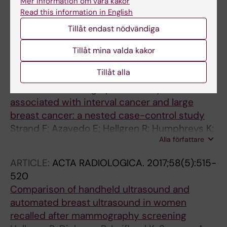
Mammographic Density Change and Risk of
Mer information om våra kakor
Read this information in English
Breast Cancer
Azam S; Eriksson M; Sjolander A; Hellgren R;
Tillåt endast nödvändiga
Alla författare
Gabrielson M; Czene K; Hall P
Tillåt mina valda kakor
ARTICLE:
BREAST CANCER RESEARCH.
Tillåt alla
2019;21(1):8
Localized mammographic density is
associated with interval cancer and large
breast cancer: a nested case-control study
Strand F; Azavedo E; Hellgren R; Humphreys K;
Alla författare
Eriksson M; Shepherd J; Hall P; Czene K
ARTICLE:
ACTA RADIOLOGICA.
2017;58(5):515-
520
Comparison of handheld ultrasound and
automated breast ultrasound in women
recalled after mammography screening