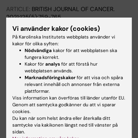
ARTICLE:
BRITISH JOURNAL OF CANCER.
2021;125(5):759-765
Mammographic microcalcifications and risk of
Vi använder kakor (cookies)
breast cancer
På Karolinska Institutets webbplats använder vi
Azam S; Eriksson M; Sjolander A; Gabrielson M;
kakor för olika syften:
Alla författare
Hellgren R; Czene K; Hall P
Nödvändiga
kakor för att webbplatsen ska
fungera korrekt.
ARTICLE:
JOURNAL OF CLINICAL ONCOLOGY.
Kakor för
analys
för att förstå hur
2021;39(17):1899-1908
webbplatsen används.
Low-Dose Tamoxifen for Mammographic
Marknadsföringskakor
för att visa och spåra
relevant innehåll och annonser från externa
Density Reduction: A Randomized Controlled
plattformar.
Trial
Viss information kan överföras till länder utanför EU.
Eriksson M; Eklund M; Borgquist S; Hellgren R;
Genom att samtycka godkänner du att vi sparar
Alla författare
Margolin S; Thoren L; Rosendahl A; Lang K;
cookies.
Tapia J; Backlund M; Discacciati A; Crippa A;
Du kan när som helst ändra eller återkalla ditt
ARTICLE:
JNCI-JOURNAL OF THE NATIONAL
samtycke via kakikonen längst ned till vänster på
Gabrielson M; Hammarstrom M; Wengstrom Y;
CANCER INSTITUTE.
2020;112(4):391-399
sidan.
Czene K; Hall P