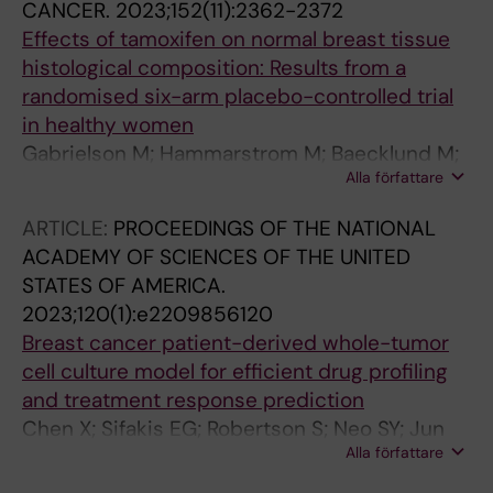
CANCER.
2023;152(11):2362-2372
Effects of tamoxifen on normal breast tissue
histological composition: Results from a
randomised six-arm placebo-controlled trial
in healthy women
Gabrielson M; Hammarstrom M; Baecklund M;
Alla författare
Bergqvist J; Lang K; Rosendahl AH; Borgquist
S; Hellgren R; Czene K; Hall P
ARTICLE:
PROCEEDINGS OF THE NATIONAL
ACADEMY OF SCIENCES OF THE UNITED
STATES OF AMERICA.
2023;120(1):e2209856120
Breast cancer patient-derived whole-tumor
cell culture model for efficient drug profiling
and treatment response prediction
Chen X; Sifakis EG; Robertson S; Neo SY; Jun
Alla författare
S-H; Tong L; Min ATH; Lovrot J; Hellgren R;
Margolin S; Bergh J; Foukakis T; Lagergren J;