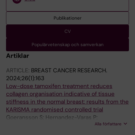
Publikationer
CV
Populärvetenskap och samverkan
Artiklar
ARTICLE:
BREAST CANCER RESEARCH.
2024;26(1):163
Low-dose tamoxifen treatment reduces
collagen organisation indicative of tissue
stiffness in the normal breast: results from the
KARISMA randomised controlled trial
Goeransson S; Hernandez-Varas P;
Alla författare
Hammarstrom M; Hellgren R; Backlund M; Lang
K; Rosendahl AH; Eriksson M; Borgquist S;