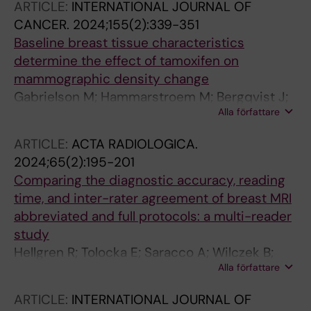
ARTICLE:
INTERNATIONAL JOURNAL OF
Stromblad S; Czene K; Hall P; Gabrielson M
CANCER.
2024;155(2):339-351
Baseline breast tissue characteristics
determine the effect of tamoxifen on
mammographic density change
Gabrielson M; Hammarstroem M; Bergqvist J;
Alla författare
Lang K; Rosendahl AH; Borgquist S; Hellgren R;
Czene K; Hall P
ARTICLE:
ACTA RADIOLOGICA.
2024;65(2):195-201
Comparing the diagnostic accuracy, reading
time, and inter-rater agreement of breast MRI
abbreviated and full protocols: a multi-reader
study
Hellgren R; Tolocka E; Saracco A; Wilczek B;
Alla författare
Sundbom A; Hall P; Dickman PW
ARTICLE:
INTERNATIONAL JOURNAL OF