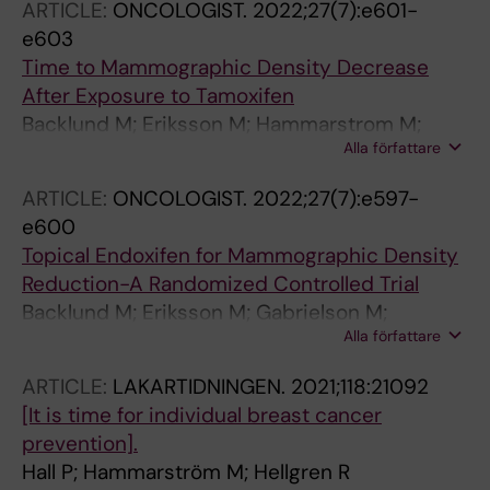
ARTICLE:
ONCOLOGIST.
2022;27(7):e601-
Lundqvist A; Ma R; Hartman J
e603
Time to Mammographic Density Decrease
After Exposure to Tamoxifen
Backlund M; Eriksson M; Hammarstrom M;
Alla författare
Thoren L; Bergqvist J; Margolin S; Hellgren R;
Wengstrom Y; Gabrielson M; Czene K; Hall P
ARTICLE:
ONCOLOGIST.
2022;27(7):e597-
e600
Topical Endoxifen for Mammographic Density
Reduction-A Randomized Controlled Trial
Backlund M; Eriksson M; Gabrielson M;
Alla författare
Hammarstrom M; Quay S; Bergqvist J; Hellgren
R; Czene K; Hall P
ARTICLE:
LAKARTIDNINGEN.
2021;118:21092
[It is time for individual breast cancer
prevention].
Hall P; Hammarström M; Hellgren R