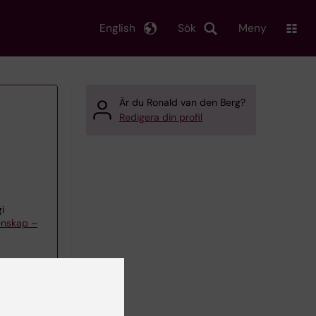
English
Sök
Meny
Är du Ronald van den Berg?
Redigera din profil
i
enskap –
 team