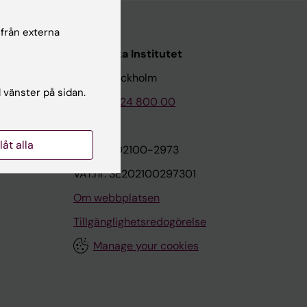
 från externa
Karolinska Institutet
171 77 Stockholm
l vänster på sidan.
Tel: 08-524 800 00
llåt alla
on
Org.nr: 202100-2973
VAT.nr: SE202100297301
Om webbplatsen
Tillgänglighetsredogörelse
Manage your cookies