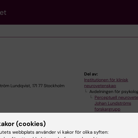
et
Del av:
Institutionen för klinisk
tröm Lundqvist, 171 77 Stockholm
neurovetenskap
Avdelningen för psykolog
Perceptuell neurovet
Johan Lundströms
forskargrupp
Mikael Lundqvists
kakor (cookies)
tutets webbplats använder vi kakor för olika syften: