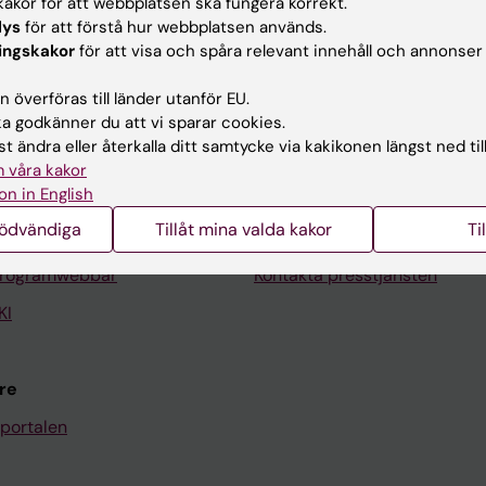
akor för att webbplatsen ska fungera korrekt.
lys
för att förstå hur webbplatsen används.
ingskakor
för att visa och spåra relevant innehåll och annonser
Kontakta och besök KI
 överföras till länder utanför EU.
 godkänner du att vi sparar cookies.
Universitetsbiblioteket
t ändra eller återkalla ditt samtycke via kakikonen längst ned til
Stöd forskning och utbildning
 våra kakor
on in English
Jobba på KI
nödvändiga
Tillåt mina valda kakor
Ti
len
Karolinska Institutet Innovati
programwebbar
Kontakta presstjänsten
KI
re
portalen