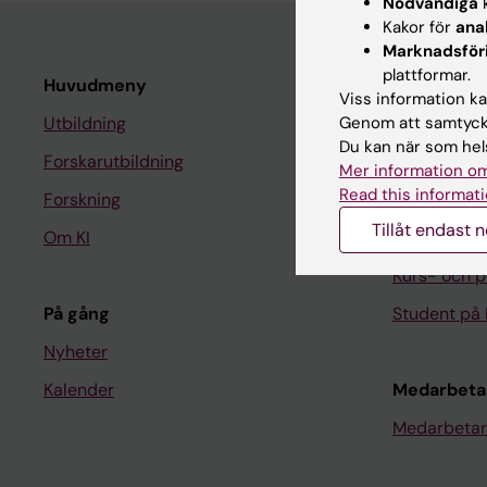
Nödvändiga
k
Kakor för
ana
Marknadsför
plattformar.
Huvudmeny
Student
Viss information kan
Genom att samtycka
Utbildning
Ladok
Du kan när som hels
Forskarutbildning
Canvas
Mer information om
Read this informati
Forskning
Schema
Tillåt endast 
Om KI
Studentmej
Kurs- och 
På gång
Student på 
Nyheter
Kalender
Medarbeta
Medarbetar