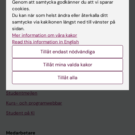
Genom att samtycka godkänner du att vi sparar
cookies.
Du kan när som helst ändra eller återkalla ditt
På gång
samtycke via kakikonen längst ned till vänster på
Nyheter
sidan.
Mer information om våra kakor
Kalender
Read this information in English
Tillåt endast nödvändiga
Student
Ladok
Tillåt mina valda kakor
Canvas
Tillåt alla
Schema
Studentmejlen
Kurs- och programwebbar
Student på KI
Medarbetare