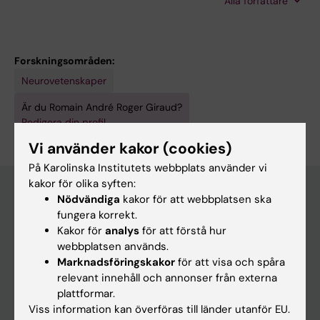
Alla författare
Jiang R; Giraud R; Leal NS; Pinho CM; Berger E;
Falk VL; Dentoni G; Ankarcrona M; Nilsson P
Forskningsområden:
Neurovetenskaper
Är du Romain André Roger Giraud?
Redigera din profil
Vi använder kakor (cookies)
På Karolinska Institutets webbplats använder vi
kakor för olika syften:
Nödvändiga
kakor för att webbplatsen ska
fungera korrekt.
Huvudmeny
Kakor för
analys
för att förstå hur
Utbildning
webbplatsen används.
Marknadsföringskakor
för att visa och spåra
Forskarutbildning
relevant innehåll och annonser från externa
Forskning
plattformar.
Viss information kan överföras till länder utanför EU.
Om KI