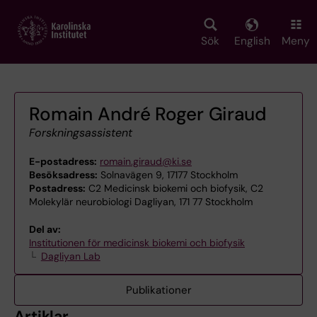
Skip
to
main
Sök
English
Meny
content
Romain André Roger Giraud
Forskningsassistent
E-postadress:
romain.giraud@ki.se
Besöksadress:
Solnavägen 9, 17177 Stockholm
Postadress:
C2 Medicinsk biokemi och biofysik, C2
Molekylär neurobiologi Dagliyan, 171 77 Stockholm
Del av:
Institutionen för medicinsk biokemi och biofysik
Dagliyan Lab
Publikationer
Artiklar