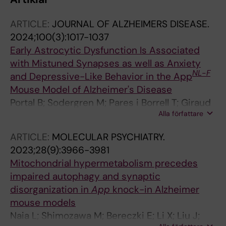
ARTICLE:
JOURNAL OF ALZHEIMERS DISEASE.
2024;100(3):1017-1037
Early Astrocytic Dysfunction Is Associated
with Mistuned Synapses as well as Anxiety
NL
-
F
and Depressive-Like Behavior in the App
Mouse Model of Alzheimer's Disease
Portal B; Sodergren M; Pares i Borrell T; Giraud
Alla författare
R; Metzendorf NG; Hultqvist G; Nilsson P;
Lindskog M
ARTICLE:
MOLECULAR PSYCHIATRY.
2023;28(9):3966-3981
Mitochondrial hypermetabolism precedes
impaired autophagy and synaptic
disorganization in
App
knock-in Alzheimer
mouse models
Naia L; Shimozawa M; Bereczki E; Li X; Liu J;