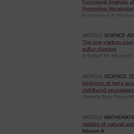
Functional Analysis 
Pyrimidine Metabolism
Kushnareva Y; Mathew
R; Jain M; Sette A; Pe
ARTICLE:
SCIENCE A
The one-carbon pool 
sulfur clusters
Schober FA; Moore D; 
Filograna R; Bucher 
R; Jain M; Nilsson R; 
ARTICLE:
ISCIENCE.
20
Inhibition of fatty a
childhood neuroblas
Victoria Ruiz-Perez M
Ubhayasekera SJKA; Sn
Nilsson R; Bergquist 
ARTICLE:
MATHEMATIC
Validity of natural i
Nilsson R