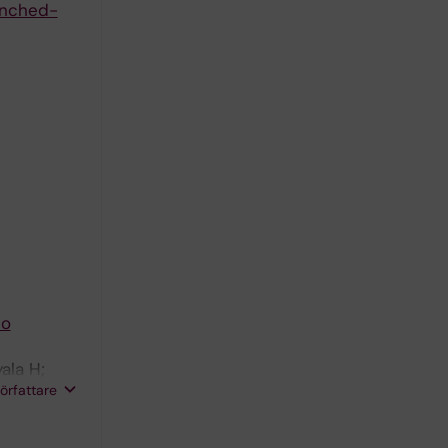
anched-
to
ala H;
författare