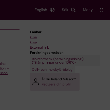
English
Sök
Meny
Länkar:
ki.se
ki.se
External link
Forskningsområden:
Bioinformatik (beräkningsbiologi)
(Tillämpningar under 10610)
olna
tion –
Cell- och molekylärbiologi
fsson
Är du Roland Nilsson?
Redigera din profil