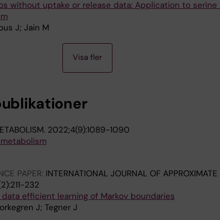
ios without uptake or release data: Application to serine
sm
rous J; Jain M
Visa fler
publikationer
ETABOLISM.
2022;4(9):1089-1090
 metabolism
NCE PAPER:
INTERNATIONAL JOURNAL OF APPROXIMATE
2):211-232
data efficient learning of Markov boundaries
orkegren J; Tegner J