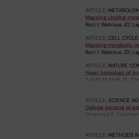
ARTICLE:
METABOLOM
Mapping choline meta
Roci I; Watrous JD; La
ARTICLE:
CELL CYCLE
Mapping metabolic osc
Roci I; Watrous JD; La
ARTICLE:
NATURE CO
Yeast homologs of hu
Zulkifli M; Neff JK; T
Anderson SK; Tomar D
ARTICLE:
SCIENCE A
Cellular sensing of e
Dhanwani R; Takahashi
Hedrick CC; Benedict 
ARTICLE:
METHODS IN