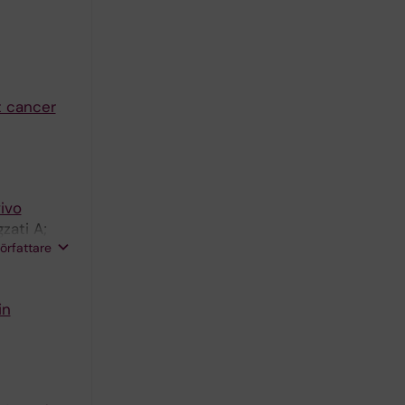
t cancer
vivo
zati A;
författare
in