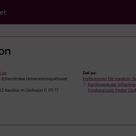
et
son
i.se
Del av:
 8,Karolinska Universitetssjukhuset
Institutionen för medicin, S
Kardiovaskulär inflamma
2 Kardiov m Olofsson P, 171 77
Forskargrupp Peder Olo