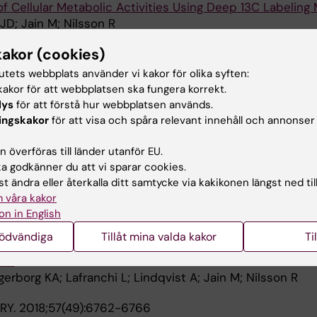
 of Cellular Metabolic Activities Using Deep 13C Labeling
JD; Jain M; Nilsson R
kakor (cookies)
19;21:188-204
ive and Glycolytic Metabolism Reveals Vulnerabilities 
tutets webbplats använder vi kakor för olika syften:
toma
akor för att webbplatsen ska fungera korrekt.
MV; Sainero-Alcolado L; Dzieran J; Zirath H; Gallart-Ayala
lys
för att förstå hur webbplatsen används.
Alla 
on HJ; Nilsson R; Lehtio J; Arsenian-Henriksson M
ingskakor
för att visa och spåra relevant innehåll och annonser
716:144032
 överföras till länder utanför EU.
sozymes display distinct expression, regulation, and as
 godkänner du att vi sparar cookies.
t ändra eller återkalla ditt samtycke via kakikonen längst ned til
V; Koufaris C
 våra kakor
on in English
TS.
2019;26(7):1691-1700.e5
nödvändiga
Tillåt mina valda kakor
Ti
nts in the Cancer Cell Cycle Reveals Arginine Cataboli
ase
gerborg KA; Lafranchi L; Lindqvist A; Jain M; Nilsson R
RY.
2018;57(49):6762-6766