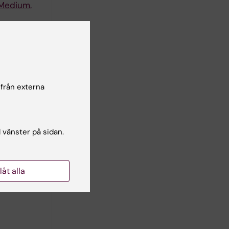
 Medium.
for
 H;
författare
 från externa
sociation
l vänster på sidan.
llåt alla
sm in the