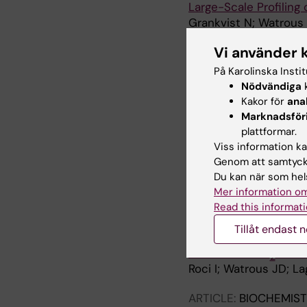
Large-Scale Profiling
Grankvist N; Watrous 
Vi använder 
ARTICLE:
ISCIENCE.
20
MYCN-enhanced Oxidat
På Karolinska Insti
Targeting Neuroblas
Nödvändiga
k
Oliynyk G; Ruiz-Perez 
Kakor för
ana
Wheelock CE; Johanss
Marknadsför
plattformar.
ARTICLE:
GENE.
2019;
Viss information kan
Mitochondrial MTHFD i
Genom att samtycka
with cancer
Du kan när som hels
Nilsson R; Nicolaidou 
Mer information om
Read this informati
ARTICLE:
CELL REPOR
Tillåt endast 
Mapping Metabolic Eve
Committed SG
M Ph
2
Roci I; Watrous JD; La
ARTICLE:
BIOCHEMIST