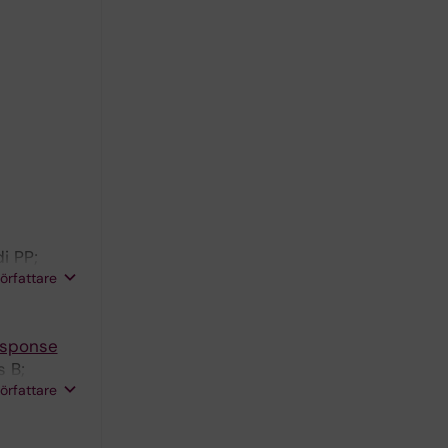
i PP;
författare
response
 B;
författare