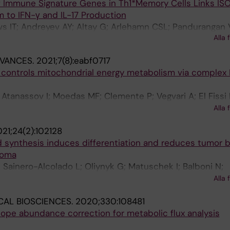
of Immune Signature Genes in Th1*Memory Cells Links IS
 to IFN-γ and IL-17 Production
s IT; Andreyev AY; Altay G; Arlehamn CSL; Pandurangan V
Alla 
ters B; Sharma S
DVANCES.
2021;7(8):eabf0717
controls mitochondrial energy metabolism via complex I
Atanassov I; Moedas MF; Clemente P; Vegvari A; El Fissi 
A-L; Hinze Y; The M; Hedman E; Chernogubova E; Begzati 
Alla 
Kall L; Wedell A; Freyer C; Wredenberg A
21;24(2):102128
cid synthesis induces differentiation and reduces tumor 
toma
; Sainero-Alcolado L; Oliynyk G; Matuschek I; Balboni N;
aebjornsson MT; Makowski K; Aaltonen K; Bexell D; Serr
Alla 
J; Schulze A; Arsenian-Henriksson M
AL BIOSCIENCES.
2020;330:108481
sotope abundance correction for metabolic flux analysis