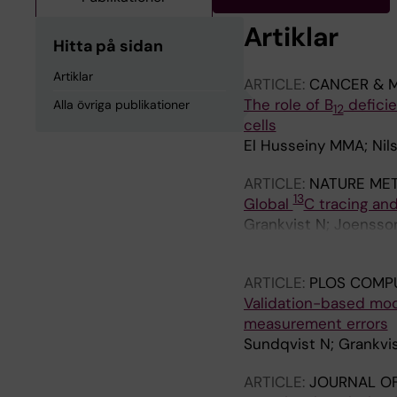
Artiklar
Hitta på sidan
Artiklar
ARTICLE:
CANCER & 
The role of B
defici
Alla övriga publikationer
12
cells
El Husseiny MMA; Nil
ARTICLE:
NATURE ME
13
Global
C tracing and
Grankvist N; Joensson
Mickols E; Artursson 
ARTICLE:
PLOS COMPU
Validation-based mod
measurement errors
Sundqvist N; Grankvis
ARTICLE:
JOURNAL O