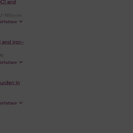
OC1 and
; Nilsson
författare
 and iron-
N;
A; Wibom
författare
burden in
a D;
författare