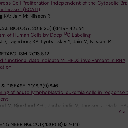
ess Cell Proliferation Independent of the Cytosolic Br
sferase 1 (BCAT1)
g KA; Jain M; Nilsson R
CAL BIOLOGY.
2018;25(11):1419-1427.e4
13
lism of Human Cells by Deep
C Labeling
JD; Lagerborg KA; Lyutvinskiy Y; Jain M; Nilsson R
METABOLISM.
2018;6:12
and functional data indicate MTHFD2 involvement in RNA
ation
 & DISEASE.
2018;9(9):846
ing of acute lymphoblastic leukemia cells in response 
ment
nd M; Bjorklund A-C; Zachariadis V; Janssen J; Gallart-Ay
Alla 
 CE; Lehtio J; Grander D; Tamm KP; Nilsson R
ENGINEERING.
2017;43(Pt B):137-146