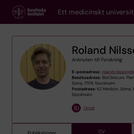
Skip
Ett medicinskt universit
to
main
content
Roland Nils
Anknuten till Forskning
E-postadress:
roland.nilsson@k
Besöksadress:
BioClinicum, Plan
Solna, 17176 Stockholm
Postadress:
K2 Medicin, Solna, K
Stockholm
Orcid
CV
Publikationer