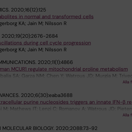
ICS.
2020;16(12):125
bolites in normal and transformed cells
gerborg KA; Jain M; Nilsson R
.
2020;19(20):2676-2684
illations during cell cycle progression
gerborg KA; Jain M; Nilsson R
MMUNICATIONS.
2020;11(1):4866
man MCUR1 regulate mitochondrial proline metabolism
imbalia SA; Garza NM; Chen Y; Watrous JD; Murgia M; Trived
Alla 
; Nilsson R; Madesh M; Jain M; Gohil VM
DVANCES.
2020;6(30):eaba3688
xtracellular purine nucleosides triggers an innate IFN-β 
 M; Mathews IT; Lenzi C; Romanov A; Watrous JD; Pieters
Alla 
CA; Linden J; Nilsson R; Jain M; Sharma S
 MOLECULAR BIOLOGY.
2020;2088:73-92