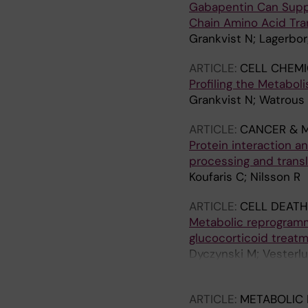
Gabapentin Can Suppr
Chain Amino Acid Tran
Grankvist N; Lagerbor
ARTICLE:
CELL CHEMI
Profiling the Metabo
Grankvist N; Watrous 
ARTICLE:
CANCER & 
Protein interaction 
processing and transl
Koufaris C; Nilsson R
ARTICLE:
CELL DEATH
Metabolic reprogramm
glucocorticoid treat
Dyczynski M; Vesterlu
Daskalaki E; Wheelock
ARTICLE:
METABOLIC 