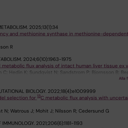
METABOLISM.
2025;13(1):34
ency and methionine synthase in methionine-dependen
sson R
TABOLISM.
2024;6(10):1963-1975
 metabolic flux analysis of intact human liver tissue ex 
 C; Hedin K; Sundqvist N; Sandstrom P; Bjornsson B; Beg
Alla 
P; Jain M; Cedersund G; Nilsson R
TATIONAL BIOLOGY.
2022;18(4):e1009999
13
el selection for
C metabolic flux analysis with uncerta
t N; Watrous J; Mohit J; Nilsson R; Cedersund G
F IMMUNOLOGY.
2021;206(6):1181-1193