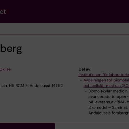
et
mberg
@ki.se
Del av:
Institutionen för laborator
Avdelningen för biomole
cin, H5 BCM El Andaloussi, 141 52
och cellulär medicin (B
Biomolekylär medicin
avancerade terapier-
på leverans av RNA-
läkemedel – Samir EL
Andaloussis forskarg