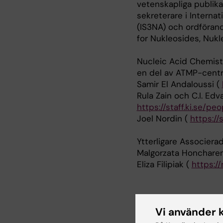
vetenskapliga publika
sekreterare i Interna
(IS3NA) och ordföran
for Nukleosides, Nukl
Nucleic Acid Chemist
en del av ATMP-centr
Samir El Andaloussi (
Rula Zain och C.I. Edv
https://staff.ki.se/p
Joel Nordin (
https://
Ytterligare Associerad
Malgorzata Honchare
Eliza Filipiak (
https://
Forskningsb
Vi använder 