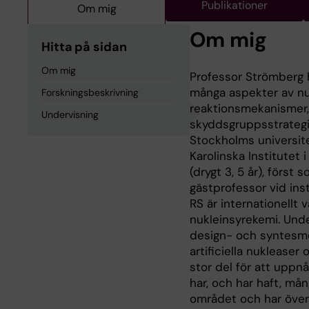
Publikationer
Om mig
Om mig
Hitta på sidan
Om mig
Professor Strömberg 
många aspekter av nuk
Forskningsbeskrivning
reaktionsmekanismer
Undervisning
skyddsgruppsstrategie
Stockholms universite
Karolinska Institutet
(drygt 3, 5 år), förs
gästprofessor vid inst
RS är internationellt
nukleinsyrekemi. Unde
design- och syntesme
artificiella nukleaser
stor del för att uppnå
har, och har haft, m
området och har överla