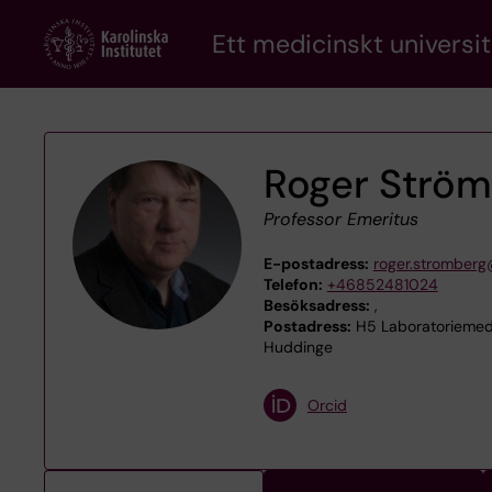
Skip
Ett medicinskt universit
to
main
content
Roger Strö
Professor Emeritus
E-postadress:
roger.stromberg
Telefon:
+46852481024
Besöksadress:
,
Postadress:
H5 Laboratoriemedi
Huddinge
Orcid