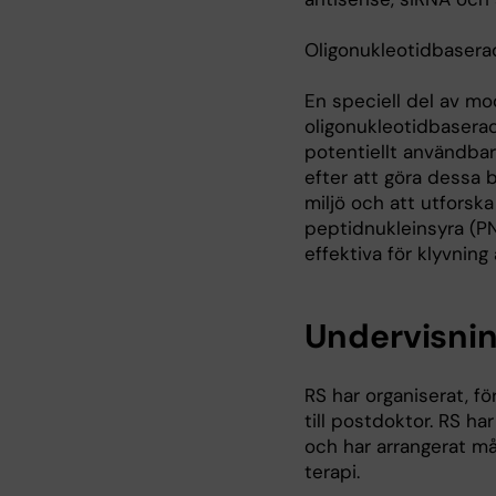
Oligonukleotidbaserad
En speciell del av mo
oligonukleotidbaserade
potentiellt användbara
efter att göra dessa b
miljö och att utforsk
peptidnukleinsyra (P
effektiva för klyvning
Undervisni
RS har organiserat, f
till postdoktor. RS ha
och har arrangerat må
terapi.