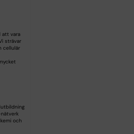
 att vara
Vi strävar
 cellulär
 mycket
dutbildning
U-nätverk
ekemi och