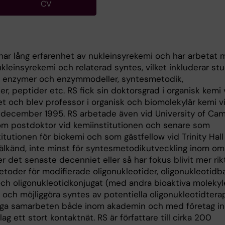
CV
har lång erfarenhet av nukleinsyrekemi och har arbetat
leinsyrekemi och relaterad syntes, vilket inkluderar stu
, enzymer och enzymmodeller, syntesmetodik,
r, peptider etc. RS fick sin doktorsgrad i organisk kemi 
t och blev professor i organisk och biomolekylär kemi v
 i december 1995. RS arbetade även vid University of Ca
t som postdoktor vid kemiinstitutionen och senare som
itutionen för biokemi och som gästfellow vid Trinity Hall 
 välkänd, inte minst för syntesmetodikutveckling inom o
r det senaste decenniet eller så har fokus blivit mer ri
toder för modifierade oligonukleotider, oligonukleotid
 och oligonukleotidkonjugat (med andra bioaktiva molekyler)
 och möjliggöra syntes av potentiella oligonukleotidterap
ånga samarbeten både inom akademin och med företag i
g ett stort kontaktnät. RS är författare till cirka 200