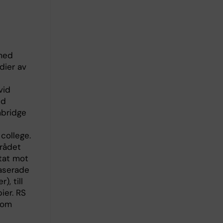
 med
dier av
vid
id
mbridge
college.
mrådet
ktat mot
baserade
, till
ier. RS
nom