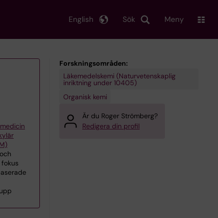
English
Sök
Meny
Forskningsområden:
Läkemedelskemi (Naturvetenskaplig
inriktning under 10405)
Organisk kemi
Är du Roger Strömberg?
iemedicin
Redigera din profil
kylär
CM)
 och
 fokus
baserade
rupp