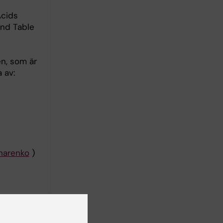
Acids
und Table
n, som är
 av:
harenko
)