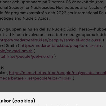
tioner och uppfinnare på 7 patent. RS är också tidigare
tional Society for Nucleosides, Nucleotides and Nucleic 
de för programkommittén och 2022 års International Ro
eotides and Nucleic Acids.
ry-gruppen är nu en del av Nucleic Acid Therapy-hubbe
et vid KI och involverar samarbete med grupperna ledda
https://medarbetare.ki.se/people/samir-el-andaloussi
)
ard Smith (
https://medarbetare.ki.se/people/rula-zain
;
eople/edvard-smith
)
staff.ki.se/people/joel-nordin
)
e:
nko (
https://medarbetare.ki.se/people/malgorzata-honc
medarbetare.ki.se/people/eliza-filipiak
)
eskrivning
kakor (cookies)