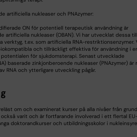
e artificiella nukleaser och PNAzymer:
difierade ON för potentiell terapeutisk användning är
 artificiella nukleaser (OBAN). Vi har utvecklat dessa till
 verktyg, t.ex. som artificiella RNA-restriktionsenzymer. 
iokompatibla och tillräckligt effektiva för användning i en
a potentialen för sjukdomsterapi. Senast utvecklade
NA) baserade zinkjonberoende nukleaser (PNAzymer) är
 av RNA och ytterligare utveckling pågår.
ng
öreläst om och examinerat kurser på alla nivåer från grun
r också varit och är fortfarande involverad i ett flertal E
nga doktorandkurser och utbildningsskolor i nukleinsyr