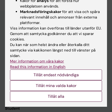
Kakor för
analys
för att förstå hur
webbplatsen används.
Marknadsföringskakor
för att visa och spåra
relevant innehåll och annonser från externa
plattformar.
Viss information kan överföras till länder utanför EU.
Huvudmeny
Genom att samtycka godkänner du att vi sparar
Utbildning
cookies.
Du kan när som helst ändra eller återkalla ditt
Forskarutbildning
samtycke via kakikonen längst ned till vänster på
Forskning
sidan.
Mer information om våra kakor
Om KI
Read this information in English
Tillåt endast nödvändiga
På gång
Tillåt mina valda kakor
Nyheter
Kalender
Tillåt alla
Student