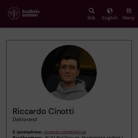
Skip
to
main
Sök
English
Meny
content
Riccardo Cinotti
Doktorand
E-postadress:
riccardo.cinotti@ki.se
Besöksadress:
J6:20 BioClinicum, Akademiska stråket 1,