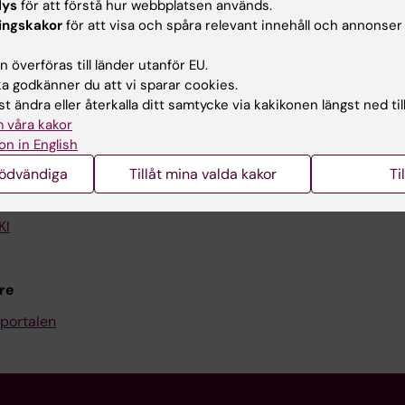
lys
för att förstå hur webbplatsen används.
ingskakor
för att visa och spåra relevant innehåll och annonser
Kontakta och besök KI
 överföras till länder utanför EU.
Universitetsbiblioteket
 godkänner du att vi sparar cookies.
Stöd forskning och utbildning
t ändra eller återkalla ditt samtycke via kakikonen längst ned til
 våra kakor
Jobba på KI
on in English
len
Karolinska Institutet Innovati
nödvändiga
Tillåt mina valda kakor
Ti
programwebbar
Kontakta presstjänsten
KI
re
portalen