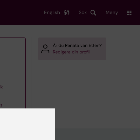
English
Sök
Meny
Är du Renata van Etten?
Redigera din profil
ik
pp