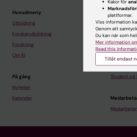
Kakor för
ana
Marknadsför
Huvudmeny
Student
plattformar.
Viss information kan
Utbildning
Ladok
Genom att samtycka
Forskarutbildning
Canvas
Du kan när som hels
Mer information om
Forskning
Schema
Read this informati
Om KI
Studentmej
Tillåt endast 
Kurs- och 
På gång
Student på 
Nyheter
Kalender
Medarbeta
Medarbetar