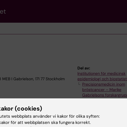
et
Del av:
Institutionen för medicinsk
 MEB I Gabrielson, 171 77 Stockholm
epidemiologi och biostatist
Precisionsmedicin inom
bröstcancer – Marike
Gabrielsons forskargru
kakor (cookies)
tutets webbplats använder vi kakor för olika syften:
akor för att webbplatsen ska fungera korrekt.