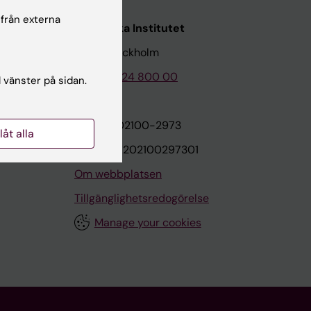
 från externa
Karolinska Institutet
171 77 Stockholm
Tel: 08-524 800 00
l vänster på sidan.
on
Org.nr: 202100-2973
llåt alla
VAT.nr: SE202100297301
Om webbplatsen
Tillgänglighetsredogörelse
Manage your cookies