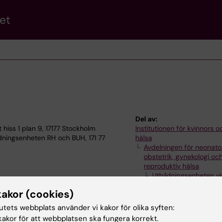
et
Del av:
iss 1 plan 9, 17177 Stockholm
Institutionen för kvinnors 
ningsenheten RH och BUH, 171 77
hälsa
Avdelningen för neonatol
obstetrik, gynekologi oc
reproduktiv hälsa
Utbildningsenheten v
kakor (cookies)
tutets webbplats använder vi kakor för olika syften:
akor för att webbplatsen ska fungera korrekt.