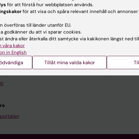
lys
för att förstå hur webbplatsen används.
ingskakor
för att visa och spåra relevant innehåll och annonser
Kontakta och besök KI
 överföras till länder utanför EU.
Universitetsbiblioteket
 godkänner du att vi sparar cookies.
t ändra eller återkalla ditt samtycke via kakikonen längst ned til
Stöd forskning och utbildning
 våra kakor
Jobba på KI
on in English
len
Karolinska Institutet Innovati
nödvändiga
Tillåt mina valda kakor
Ti
programwebbar
Kontakta presstjänsten
KI
re
portalen