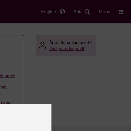
English
Sök
Meny
Är du Rana Berseneff?
Redigera din profil
och barns
ogi,
h
id KBH