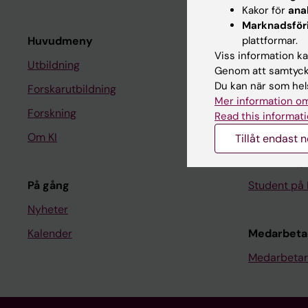
Kakor för
ana
Marknadsför
Huvudmeny
plattformar.
Student
Viss information kan
Utbildning
Ladok
Genom att samtycka
Du kan när som hels
Forskarutbildning
Canvas
Mer information om
Forskning
Schema
Read this informati
Om KI
Studentmej
Tillåt endast 
Kurs- och 
På gång
Student på 
Nyheter
Kalender
Medarbeta
Medarbetar