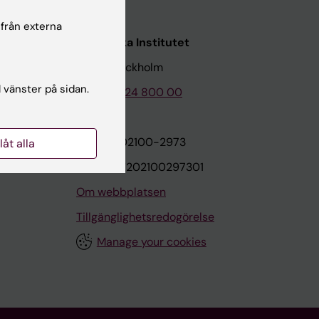
 från externa
Karolinska Institutet
171 77 Stockholm
l vänster på sidan.
Tel: 08-524 800 00
on
Org.nr: 202100-2973
llåt alla
VAT.nr: SE202100297301
Om webbplatsen
Tillgänglighetsredogörelse
Manage your cookies