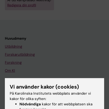
Är du Ramprasad Neethiraj?
Redigera din profil
Huvudmeny
Utbildning
Forskarutbildning
Forskning
Om KI
Vi använder kakor (cookies)
På gång
På Karolinska Institutets webbplats använder vi
Nyheter
kakor för olika syften:
Kalender
Nödvändiga
kakor för att webbplatsen ska