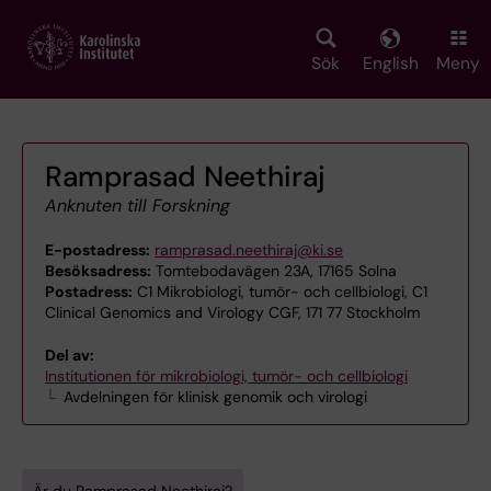
Skip
to
main
Sök
English
Meny
content
Ramprasad Neethiraj
Anknuten till Forskning
E-postadress:
ramprasad.neethiraj@ki.se
Besöksadress:
Tomtebodavägen 23A, 17165 Solna
Postadress:
C1 Mikrobiologi, tumör- och cellbiologi, C1
Clinical Genomics and Virology CGF, 171 77 Stockholm
Del av:
Institutionen för mikrobiologi, tumör- och cellbiologi
Avdelningen för klinisk genomik och virologi