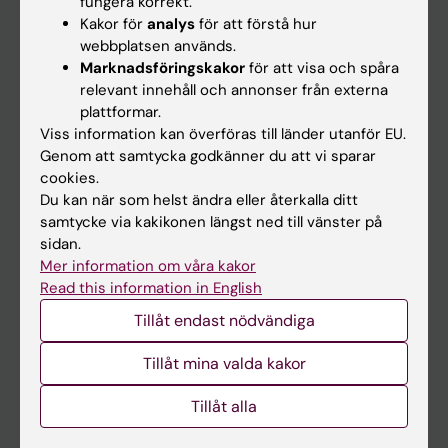
fungera korrekt.
Kakor för
analys
för att förstå hur
Student
webbplatsen används.
Ladok
Marknadsföringskakor
för att visa och spåra
relevant innehåll och annonser från externa
Canvas
plattformar.
Schema
Viss information kan överföras till länder utanför EU.
Genom att samtycka godkänner du att vi sparar
Studentmejlen
cookies.
Kurs- och programwebbar
Du kan när som helst ändra eller återkalla ditt
samtycke via kakikonen längst ned till vänster på
Student på KI
sidan.
Mer information om våra kakor
Read this information in English
Medarbetare
Tillåt endast nödvändiga
Medarbetarportalen
Tillåt mina valda kakor
Kontakta och besök KI
Tillåt alla
Universitetsbiblioteket
Stöd forskning och utbildning