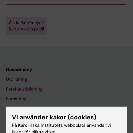
Är du Ram Yahya?
Redigera din profil
Huvudmeny
Utbildning
Forskarutbildning
Forskning
Om KI
Vi använder kakor (cookies)
På Karolinska Institutets webbplats använder vi
På gång
kakor för olika syften: