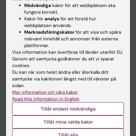
Nyheter
Nödvändiga
kakor för att webbplatsen ska
fungera korrekt.
Kalender
Kakor för
analys
för att förstå hur
webbplatsen används.
Student
Marknadsföringskakor
för att visa och spåra
relevant innehåll och annonser från externa
Ladok
plattformar.
Canvas
Viss information kan överföras till länder utanför EU.
Genom att samtycka godkänner du att vi sparar
Schema
cookies.
Studentmejlen
Du kan när som helst ändra eller återkalla ditt
samtycke via kakikonen längst ned till vänster på
Kurs- och programwebbar
sidan.
Student på KI
Mer information om våra kakor
Read this information in English
Tillåt endast nödvändiga
Medarbetare
Medarbetarportalen
Tillåt mina valda kakor
Tillåt alla