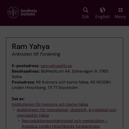
Skip
to
main
Sök
English
Meny
content
Ram Yahya
Anknuten till Forskning
E-postadress:
ram.yahya@ki.se
Besöksadress:
BioMedicum A4, Solnavägen 9, 17165
Solna
Postadress:
K6 Kvinnors och barns hälsa, K6 NOGRH
Lindén Hirschberg, 171 77 Stockholm
Del av:
Institutionen för kvinnors och barns hälsa
Avdelningen för neonatologi, obstetrik, gynekologi och
reproduktiv hälsa
Reproduktionsendokrinologi och metabolism –
Angelica Lindén Hirschbergs forskargrupp