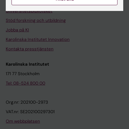
Kontakta och besök KI
Universitetsbiblioteket
Stöd forskning och utbildning
Jobba på KI
Karolinska Institutet Innovation
Kontakta presstjänsten
Karolinska Institutet
171 77 Stockholm
Tel: 08-524 800 00
Org.nr: 202100-2973
VAT.nr: SE202100297301
Om webbplatsen