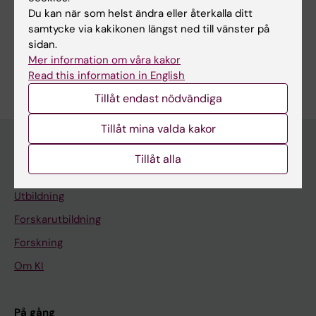
Bioinformatik (beräkningsbiologi) (Tillämpningar under
10610)
Du kan när som helst ändra eller återkalla ditt
samtycke via kakikonen längst ned till vänster på
Neurovetenskaper
sidan.
Mer information om våra kakor
Är du Prach Techameena?
Read this information in English
Redigera din profil
Tillåt endast nödvändiga
Tillåt mina valda kakor
Tillåt alla
Huvudmeny
Utbildning
Forskarutbildning
Forskning
Om KI
På gång