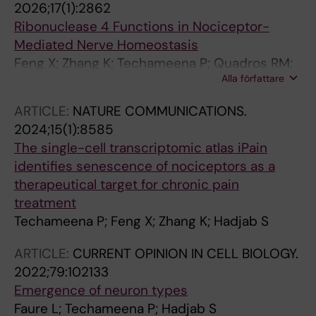
2026;17(1):2862
Ribonuclease 4 Functions in Nociceptor-
Mediated Nerve Homeostasis
Feng X; Zhang K; Techameena P; Quadros RM;
Alla författare
Adori C; Murtazina A; Adameyko I; Biagini S;
Bayramlik OG; Lallemend F; Gurumurthy CB;
ARTICLE:
NATURE COMMUNICATIONS.
Hadjab S
2024;15(1):8585
The single-cell transcriptomic atlas iPain
identifies senescence of nociceptors as a
therapeutical target for chronic pain
treatment
Techameena P; Feng X; Zhang K; Hadjab S
ARTICLE:
CURRENT OPINION IN CELL BIOLOGY.
2022;79:102133
Emergence of neuron types
Faure L; Techameena P; Hadjab S