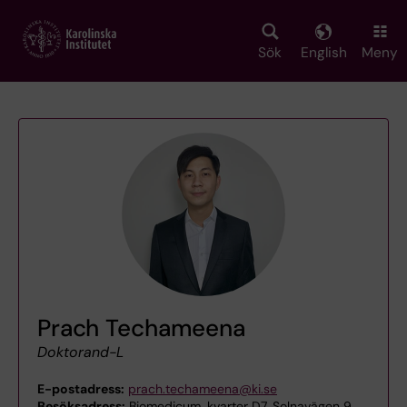
Skip
to
main
Sök
English
Meny
content
Prach Techameena
Doktorand-L
E-postadress:
prach.techameena@ki.se
Besöksadress:
Biomedicum, kvarter D7, Solnavägen 9,