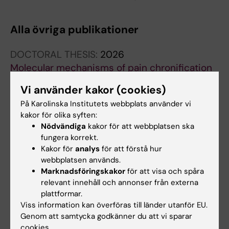
Alla övriga publikationer
DOCTORAL THESIS:
2026
Molecular mechanisms of pain chronification
Techameena P
Vi använder kakor (cookies)
PREPRINT:
2026
På Karolinska Institutets webbplats använder vi
kakor för olika syften:
A Hierarchical Molecular Scaffold for
Nödvändiga
kakor för att webbplatsen ska
Vestibular Circuit Organization
fungera korrekt.
Lallemend F; Kolluri M; Techameena P;
Kakor för
analys
för att förstå hur
Alla författare
Fontanet P; Shih HS; Picton L; Adori C; Petitpré
webbplatsen används.
C; Giatrellis S; Chang S-H; Wu H; del Blanco B;
Marknadsföringskakor
för att visa och spåra
relevant innehåll och annonser från externa
Barco A; Hadjab S
plattformar.
Forskningsområden:
Viss information kan överföras till länder utanför EU.
Artificiell intelligens
Genom att samtycka godkänner du att vi sparar
cookies.