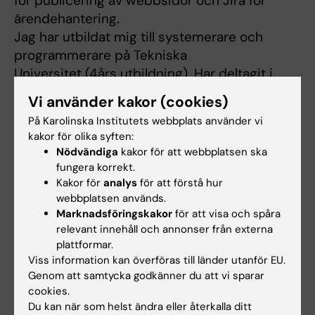
för publicering av webbsidor och Jira för
ärendehantering.
Jag har utbildat mig till systemerare och
programmerare på Tekniska
Universitet (4års utbildning). Har deltagit i
många datakurser såsom SAS
Vi använder kakor (cookies)
(SAS Inst.), C++, Java, certifiering för
På Karolinska Institutets webbplats använder vi
objektorientering design och
kakor för olika syften:
modellering (ENEA Data) och
Nödvändiga
kakor för att webbplatsen ska
projektledningskurs (på Academia i 4
fungera korrekt.
månader),
Kakor för
analys
för att förstå hur
webbplatsen används.
Webbpublikationskurser på Learning Tree och
Marknadsföringskakor
för att visa och spåra
KI.
relevant innehåll och annonser från externa
plattformar.
Links:
Viss information kan överföras till länder utanför EU.
[1]
https://www.NKCx.se
Genom att samtycka godkänner du att vi sparar
[2]
https://COVID19register.se
cookies.
[3]
https://staff.ki.se/people/kristina-johnell
Du kan när som helst ändra eller återkalla ditt