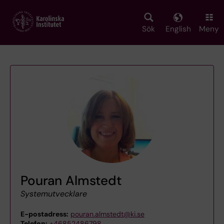
Skip
to
main
Sök
English
Meny
content
Pouran Almstedt
Systemutvecklare
E-postadress:
pouran.almstedt@ki.se
Telefon:
+46852486798