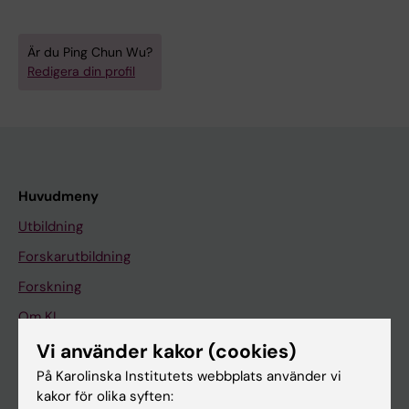
Är du Ping Chun Wu?
Redigera din profil
Huvudmeny
Utbildning
Forskarutbildning
Forskning
Om KI
Vi använder kakor (cookies)
På Karolinska Institutets webbplats använder vi
På gång
kakor för olika syften:
Nyheter