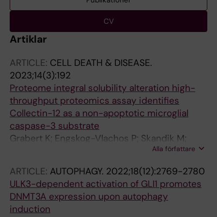
Publikationer
CV
Artiklar
ARTICLE:
CELL DEATH & DISEASE.
2023;14(3):192
Proteome integral solubility alteration high-
throughput proteomics assay identifies
Collectin-12 as a non-apoptotic microglial
caspase-3 substrate
Grabert K; Engskog-Vlachos P; Skandik M;
Alla författare
Vazquez-Cabrera G; Murgoci A-N; Keane L;
Gaetani M; Joseph B; Cheray M
ARTICLE:
AUTOPHAGY.
2022;18(12):2769-2780
ULK3-dependent activation of GLI1 promotes
DNMT3A expression upon autophagy
induction