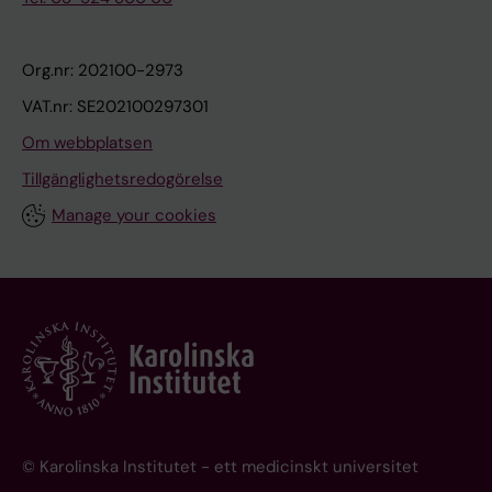
Org.nr: 202100-2973
VAT.nr: SE202100297301
Om webbplatsen
Tillgänglighetsredogörelse
Manage your cookies
© Karolinska Institutet - ett medicinskt universitet