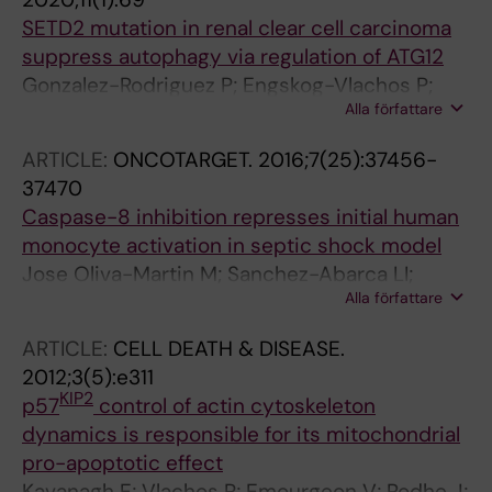
SETD2 mutation in renal clear cell carcinoma
suppress autophagy via regulation of ATG12
Gonzalez-Rodriguez P; Engskog-Vlachos P;
Alla författare
Zhang H; Murgoci A-N; Zerdes I; Joseph B
ARTICLE:
ONCOTARGET.
2016;7(25):37456-
37470
Caspase-8 inhibition represses initial human
monocyte activation in septic shock model
Jose Oliva-Martin M; Sanchez-Abarca LI;
Alla författare
Rodhe J; Carrillo-Jimenez A; Vlachos P; Jose
Herrera A; Garcia-Quintanilla A; Caballero-
ARTICLE:
CELL DEATH & DISEASE.
Velazquez T; Perez-Simon JA; Joseph B; Luis
2012;3(5):e311
Venero J
KIP2
p57
control of actin cytoskeleton
dynamics is responsible for its mitochondrial
pro-apoptotic effect
Kavanagh E; Vlachos P; Emourgeon V; Rodhe J;