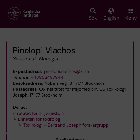
Skip
to
main
Sök
English
Meny
content
Pinelopi Vlachos
Senior Lab Manager
E-postadress:
pinelopi.vlachos@ki.se
Telefon:
+46852487944
Besöksadress:
Nobels väg 13, 17177 Stockholm
Postadress:
C6 Institutet för miljömedicin, C6 Toxikologi
Joseph, 171 77 Stockholm
Del av:
Institutet för miljömedicin
Enheten för toxikologi
Toxikologi – Bertrand Joseph forskargrupp