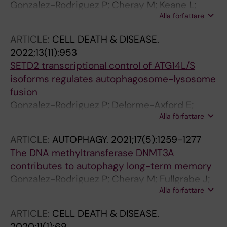
Gonzalez-Rodriguez P; Cheray M; Keane L;
Alla författare
Engskog-Vlachos P; Joseph B
ARTICLE:
CELL DEATH & DISEASE.
2022;13(11):953
SETD2 transcriptional control of ATG14L/S
isoforms regulates autophagosome-lysosome
fusion
Gonzalez-Rodriguez P; Delorme-Axford E;
Alla författare
Bernard A; Keane L; Stratoulias V; Grabert K;
Engskog-Vlachos P; Fullgrabe J; Klionsky DJ;
ARTICLE:
AUTOPHAGY.
2021;17(5):1259-1277
Joseph B
The DNA methyltransferase DNMT3A
contributes to autophagy long-term memory
Gonzalez-Rodriguez P; Cheray M; Fullgrabe J;
Alla författare
Salli M; Engskog-Vlachos P; Keane L; Cunha V;
Lupa A; Li W; Ma Q; Dreij K; Rosenfeld MG;
ARTICLE:
CELL DEATH & DISEASE.
Joseph B
2020;11(1):69