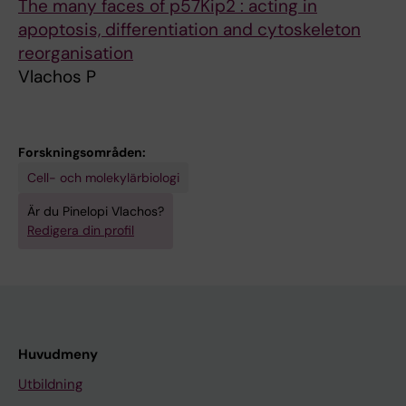
The many faces of p57Kip2 : acting in
apoptosis, differentiation and cytoskeleton
reorganisation
Vlachos P
Forskningsområden:
Cell- och molekylärbiologi
Är du Pinelopi Vlachos?
Redigera din profil
Huvudmeny
Utbildning