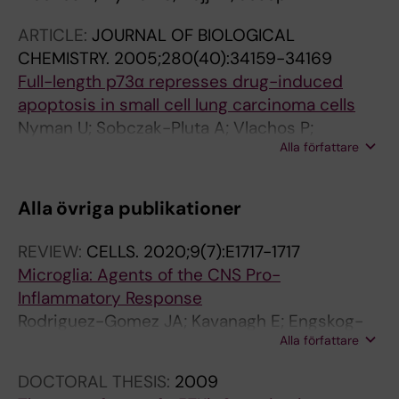
ARTICLE:
JOURNAL OF BIOLOGICAL
CHEMISTRY.
2005;280(40):34159-34169
Full-length p73α represses drug-induced
apoptosis in small cell lung carcinoma cells
Nyman U; Sobczak-Pluta A; Vlachos P;
Alla författare
Perlmann T; Zhivotovsky B; Joseph B
Alla övriga publikationer
REVIEW:
CELLS.
2020;9(7):E1717-1717
Microglia: Agents of the CNS Pro-
Inflammatory Response
Rodriguez-Gomez JA; Kavanagh E; Engskog-
Alla författare
Vlachos P; Engskog MKR; Herrera AJ;
Espinosa-Oliva AM; Joseph B; Hajji N; Venero
DOCTORAL THESIS:
2009
JL; Burguillos MA