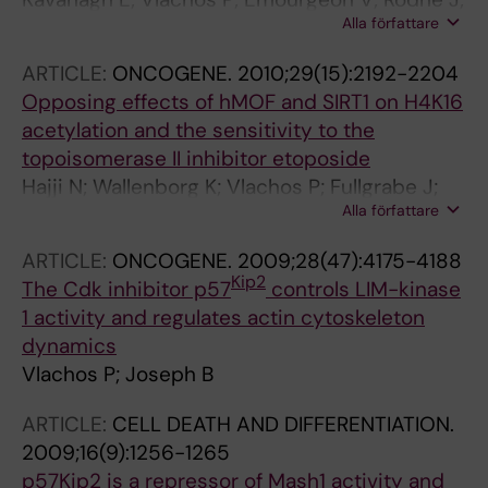
Alla författare
Joseph B
ARTICLE:
ONCOGENE.
2010;29(15):2192-2204
Opposing effects of hMOF and SIRT1 on H4K16
acetylation and the sensitivity to the
topoisomerase II inhibitor etoposide
Hajji N; Wallenborg K; Vlachos P; Fullgrabe J;
Alla författare
Hermanson O; Joseph B
ARTICLE:
ONCOGENE.
2009;28(47):4175-4188
Kip2
The Cdk inhibitor p57
controls LIM-kinase
1 activity and regulates actin cytoskeleton
dynamics
Vlachos P; Joseph B
ARTICLE:
CELL DEATH AND DIFFERENTIATION.
2009;16(9):1256-1265
p57Kip2 is a repressor of Mash1 activity and