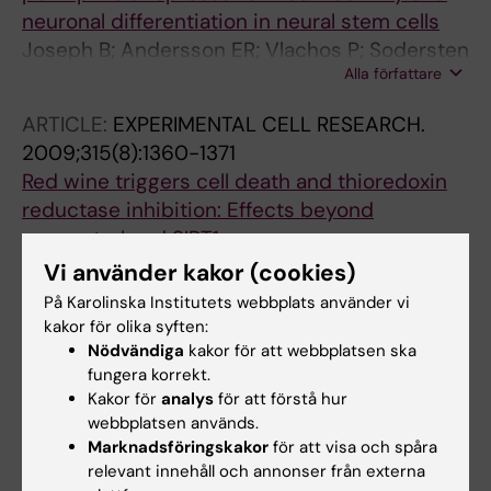
neuronal differentiation in neural stem cells
Joseph B; Andersson ER; Vlachos P; Sodersten
Alla författare
E; Liu L; Teixeira AI; Hermanson O
ARTICLE:
EXPERIMENTAL CELL RESEARCH.
2009;315(8):1360-1371
Red wine triggers cell death and thioredoxin
reductase inhibition: Effects beyond
resveratrol and SIRT1
Wallenborg K; Vlachos P; Eriksson S;
Vi använder kakor (cookies)
Alla författare
Huijbregts L; Arner ESJ; Joseph B; Hermanson
På Karolinska Institutets webbplats använder vi
O
kakor för olika syften:
ARTICLE:
MOLECULAR AND CELLULAR
Nödvändiga
kakor för att webbplatsen ska
BIOLOGY.
2009;29(7):1814-1825
fungera korrekt.
Protein Kinase C-Dependent Phosphorylation
Kakor för
analys
för att förstå hur
webbplatsen används.
Regulates the Cell Cycle-Inhibitory Function
Marknadsföringskakor
för att visa och spåra
of the p73 Carboxy Terminus Transactivation
relevant innehåll och annonser från externa
Domain