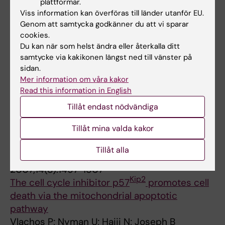
plattformar.
Nyman U; Vlachos P; Cascante A; Hermanson
Viss information kan överföras till länder utanför EU.
Alla författare
O; Zhivotovsky B; Joseph B
Genom att samtycka godkänner du att vi sparar
cookies.
ARTICLE:
ONCOGENE.
2008;27(22):3134-3144
Du kan när som helst ändra eller återkalla ditt
Combinatorial action of the HDAC inhibitor
samtycke via kakikonen längst ned till vänster på
sidan.
trichostatin A and etoposide induces
Mer information om våra kakor
caspase-mediated AIF-dependent apoptotic
Read this information in English
cell death in non-small cell lung carcinoma
Tillåt endast nödvändiga
cells
Hajji N; Wallenborg K; Vlachos P; Nyman U;
Tillåt mina valda kakor
Alla författare
Hermanson O; Joseph B
Tillåt alla
ARTICLE:
CELL DEATH AND DIFFERENTIATION.
2007;14(8):1497-1507
Kip2
The cell cycle inhibitor p57
promotes cell
death via the mitochondrial apoptotic
pathway
Vlachos P; Nyman U; Hajji N; Joseph B