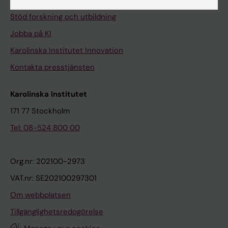
Universitetsbiblioteket
Stöd forskning och utbildning
Jobba på KI
Karolinska Institutet Innovation
Kontakta presstjänsten
Karolinska Institutet
171 77 Stockholm
Tel: 08-524 800 00
Org.nr: 202100-2973
VAT.nr: SE202100297301
Om webbplatsen
Tillgänglighetsredogörelse