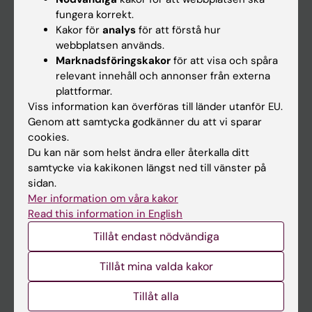
Kalender
fungera korrekt.
Kakor för
analys
för att förstå hur
webbplatsen används.
Student
Marknadsföringskakor
för att visa och spåra
Ladok
relevant innehåll och annonser från externa
plattformar.
Canvas
Viss information kan överföras till länder utanför EU.
Schema
Genom att samtycka godkänner du att vi sparar
cookies.
Studentmejlen
Du kan när som helst ändra eller återkalla ditt
Kurs- och programwebbar
samtycke via kakikonen längst ned till vänster på
sidan.
Student på KI
Mer information om våra kakor
Read this information in English
Medarbetare
Tillåt endast nödvändiga
Medarbetarportalen
Tillåt mina valda kakor
Kontakta och besök KI
Tillåt alla