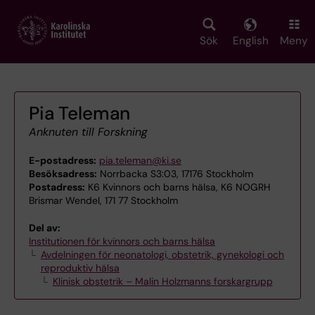
Skip
to
main
Sök
English
Meny
content
Pia Teleman
Anknuten till Forskning
E-postadress:
pia.teleman@ki.se
Besöksadress:
Norrbacka S3:03, 17176 Stockholm
Postadress:
K6 Kvinnors och barns hälsa, K6 NOGRH
Brismar Wendel, 171 77 Stockholm
Del av:
Institutionen för kvinnors och barns hälsa
Avdelningen för neonatologi, obstetrik, gynekologi och
reproduktiv hälsa
Klinisk obstetrik – Malin Holzmanns forskargrupp