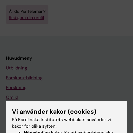
Är du Pia Teleman?
Redigera din profil
Huvudmeny
Utbildning
Forskarutbildning
Forskning
Om KI
Vi använder kakor (cookies)
På gång
På Karolinska Institutets webbplats använder vi
kakor för olika syften:
Nyheter
Nödvändiga
kakor för att webbplatsen ska