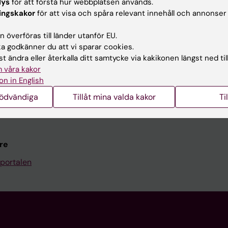
Kontakta och besök KI
lys
för att förstå hur webbplatsen används.
ingskakor
för att visa och spåra relevant innehåll och annonser
Universitetsbiblioteket
 överföras till länder utanför EU.
Stöd forskning och utbildning
 godkänner du att vi sparar cookies.
Jobba på KI
t ändra eller återkalla ditt samtycke via kakikonen längst ned til
 våra kakor
len
Karolinska Institutet Innovati
on in English
programwebbar
Kontakta presstjänsten
nödvändiga
Tillåt mina valda kakor
Ti
KI
re
portalen