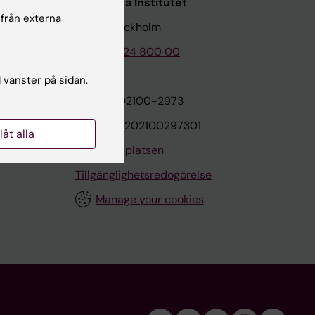
Karolinska Institutet
 från externa
171 77 Stockholm
Tel: 08-524 800 00
l vänster på sidan.
on
Org.nr: 202100-2973
VAT.nr: SE202100297301
llåt alla
Om webbplatsen
Tillgänglighetsredogörelse
Manage your cookies