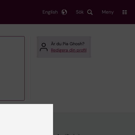
English
Sök
Meny
Är du Pia Ghosh?
Redigera din profil