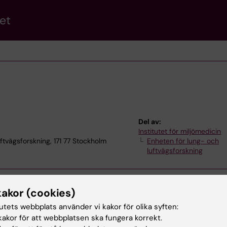
et
Del av:
Institutet för miljömedicin
ftvägsforskning, 171 77 Stockholm
Enheten för lung- och
luftvägsforskning
kakor (cookies)
tutets webbplats använder vi kakor för olika syften:
akor för att webbplatsen ska fungera korrekt.