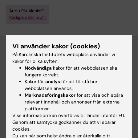
Är du Pia Alanko?
Redigera din profil
Vi använder kakor (cookies)
På Karolinska Institutets webbplats använder vi
Huvudmeny
kakor för olika syften:
Nödvändiga
kakor för att webbplatsen ska
Utbildning
fungera korrekt.
Forskarutbildning
Kakor för
analys
för att förstå hur
webbplatsen används.
Forskning
Marknadsföringskakor
för att visa och spåra
Om KI
relevant innehåll och annonser från externa
plattformar.
Viss information kan överföras till länder utanför EU.
På gång
Genom att samtycka godkänner du att vi sparar
cookies.
Nyheter
Du kan när som helst ändra eller återkalla ditt