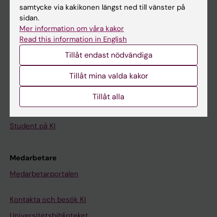
Kalender
samtycke via kakikonen längst ned till vänster på
sidan.
Mer information om våra kakor
Student
Read this information in English
Ladok
Tillåt endast nödvändiga
Canvas
Tillåt mina valda kakor
Schema
Studentmejlen
Tillåt alla
Kurs- och programwebbar
Student på KI
Medarbetare
Medarbetarportalen
Kontakta och besök KI
Universitetsbiblioteket