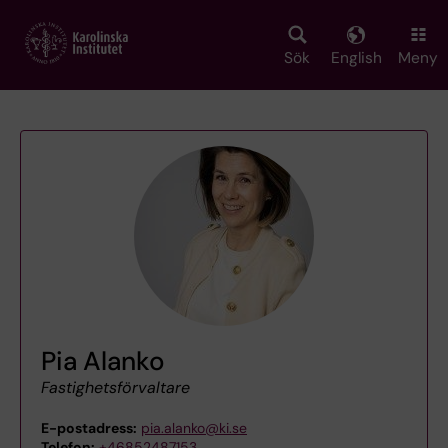
Skip
to
main
Sök
English
Meny
content
Pia Alanko
Fastighetsförvaltare
E-postadress:
pia.alanko@ki.se
Telefon:
+46852487153