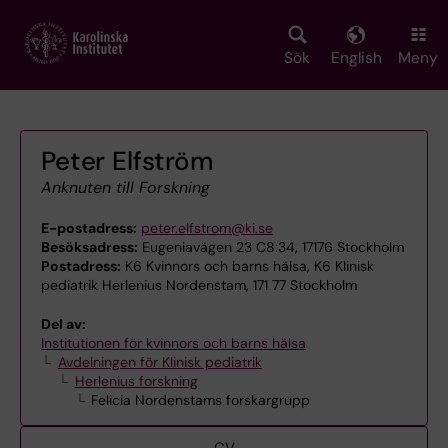
Skip
to
main
Sök
English
Meny
content
Peter Elfström
Anknuten till Forskning
E-postadress:
peter.elfstrom@ki.se
Besöksadress:
Eugeniavägen 23 C8:34, 17176 Stockholm
Postadress:
K6 Kvinnors och barns hälsa, K6 Klinisk
pediatrik Herlenius Nordenstam, 171 77 Stockholm
Del av:
Institutionen för kvinnors och barns hälsa
Avdelningen för Klinisk pediatrik
Herlenius forskning
Felicia Nordenstams forskargrupp