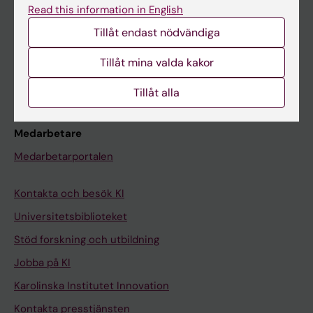
Read this information in English
Schema
Tillåt endast nödvändiga
Studentmejlen
Tillåt mina valda kakor
Kurs- och programwebbar
Student på KI
Tillåt alla
Medarbetare
Medarbetarportalen
Kontakta och besök KI
Universitetsbiblioteket
Stöd forskning och utbildning
Jobba på KI
Karolinska Institutet Innovation
Kontakta presstjänsten