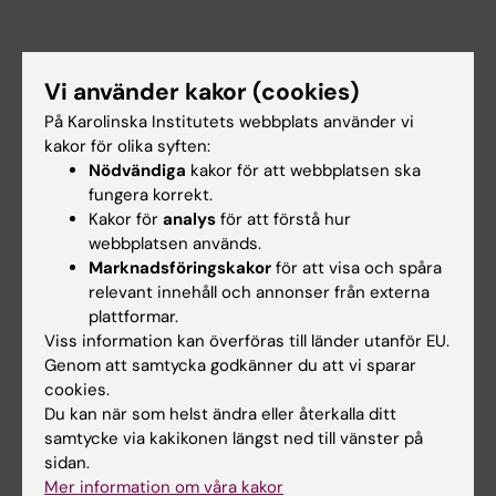
Huvudmeny
Vi använder kakor (cookies)
Utbildning
På Karolinska Institutets webbplats använder vi
Forskarutbildning
kakor för olika syften:
Nödvändiga
kakor för att webbplatsen ska
Forskning
fungera korrekt.
Om KI
Kakor för
analys
för att förstå hur
webbplatsen används.
Marknadsföringskakor
för att visa och spåra
På gång
relevant innehåll och annonser från externa
plattformar.
Nyheter
Viss information kan överföras till länder utanför EU.
Kalender
Genom att samtycka godkänner du att vi sparar
cookies.
Du kan när som helst ändra eller återkalla ditt
Student
samtycke via kakikonen längst ned till vänster på
Ladok
sidan.
Mer information om våra kakor
Canvas