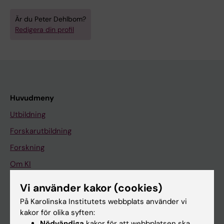
Är du Peter Dehlbom?
Redigera din profil
Huvudmeny
Utbildning
Forskarutbildning
Forskning
Om KI
Vi använder kakor (cookies)
På gång
På Karolinska Institutets webbplats använder vi
kakor för olika syften:
Nyheter
Nödvändiga
kakor för att webbplatsen ska