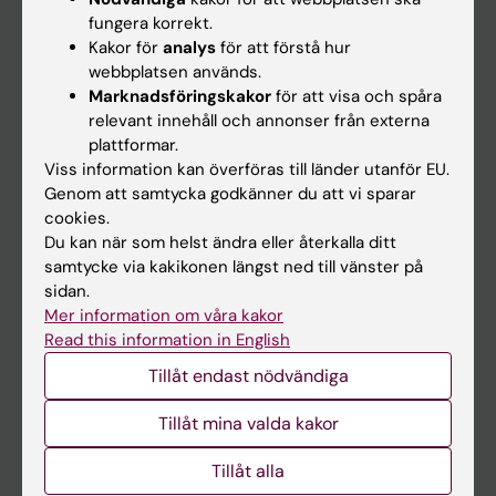
Kalender
fungera korrekt.
Kakor för
analys
för att förstå hur
webbplatsen används.
Student
Marknadsföringskakor
för att visa och spåra
Ladok
relevant innehåll och annonser från externa
plattformar.
Canvas
Viss information kan överföras till länder utanför EU.
Schema
Genom att samtycka godkänner du att vi sparar
cookies.
Studentmejlen
Du kan när som helst ändra eller återkalla ditt
Kurs- och programwebbar
samtycke via kakikonen längst ned till vänster på
sidan.
Student på KI
Mer information om våra kakor
Read this information in English
Medarbetare
Tillåt endast nödvändiga
Medarbetarportalen
Tillåt mina valda kakor
Kontakta och besök KI
Tillåt alla