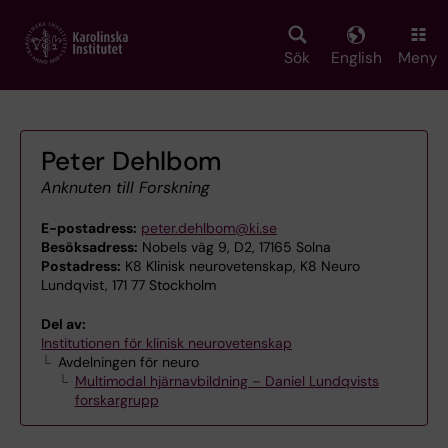
Skip
to
main
Sök
English
Meny
content
Peter Dehlbom
Anknuten till Forskning
E-postadress:
peter.dehlbom@ki.se
Besöksadress:
Nobels väg 9, D2, 17165 Solna
Postadress:
K8 Klinisk neurovetenskap, K8 Neuro
Lundqvist, 171 77 Stockholm
Del av:
Institutionen för klinisk neurovetenskap
Avdelningen för neuro
Multimodal hjärnavbildning – Daniel Lundqvists
forskargrupp