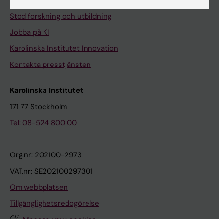
Universitetsbiblioteket
Stöd forskning och utbildning
Jobba på KI
Karolinska Institutet Innovation
Kontakta presstjänsten
Karolinska Institutet
171 77 Stockholm
Tel: 08-524 800 00
Org.nr: 202100-2973
VAT.nr: SE202100297301
Om webbplatsen
Tillgänglighetsredogörelse