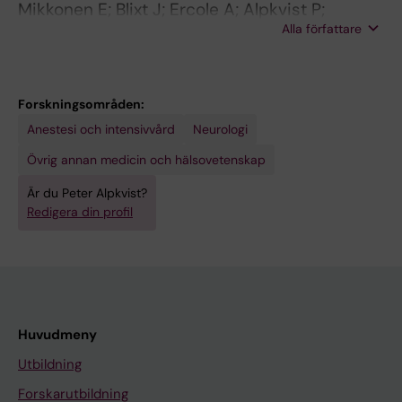
Mikkonen E; Blixt J; Ercole A; Alpkvist P;
Alla författare
Skoldbring R; Bellander B-M; Weitzberg E;
Nelson DW
Forskningsområden:
Anestesi och intensivvård
Neurologi
Övrig annan medicin och hälsovetenskap
Är du Peter Alpkvist?
Redigera din profil
Huvudmeny
Utbildning
Forskarutbildning