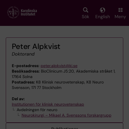
Skip
to
main
Sök
English
Meny
content
Peter Alpkvist
Doktorand
E-postadress:
peter.alpkvist@ki.se
Besöksadress:
BioClinicum J5:20, Akademiska stråket 1,
17164 Solna
Postadress:
K8 Klinisk neurovetenskap, K8 Neuro
Svensson, 171 77 Stockholm
Del av:
Institutionen för klinisk neurovetenskap
Avdelningen för neuro
Neurokirurgi – Mikael A. Svenssons forskargrupp