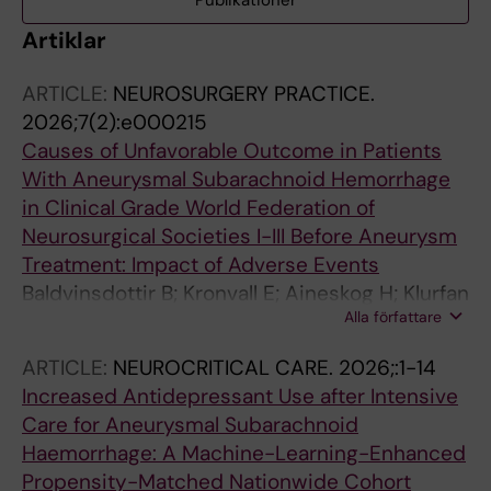
Publikationer
Artiklar
ARTICLE:
NEUROSURGERY PRACTICE.
2026;7(2):e000215
Causes of Unfavorable Outcome in Patients
With Aneurysmal Subarachnoid Hemorrhage
in Clinical Grade World Federation of
Neurosurgical Societies I-III Before Aneurysm
Treatment: Impact of Adverse Events
Baldvinsdottir B; Kronvall E; Aineskog H; Klurfan
Alla författare
P; Alpkvist P; Eneling J; Enblad P; Jakola AS;
Svensson M; Lindvall P; Ronne-Engstrom E;
ARTICLE:
NEUROCRITICAL CARE.
2026;:1-14
Hillman J; Nilsson OG
Increased Antidepressant Use after Intensive
Care for Aneurysmal Subarachnoid
Haemorrhage: A Machine-Learning-Enhanced
Propensity-Matched Nationwide Cohort