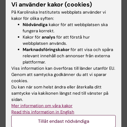
Vi använder kakor (cookies)
Baldvinsdottir B; Kronvall E; Ronne-Engstrom
Alla författare
E; Enblad P; Lindvall P; Aineskog H; Fridriksson
På Karolinska Institutets webbplats använder vi
kakor för olika syften:
S; Klurfan P; Svensson M; Alpkvist P; Hillman J;
ARTICLE:
ACTA NEUROCHIRURGICA.
Nödvändiga
kakor för att webbplatsen ska
Eneling J; Nilsson OG
2023;165(2):443-449
fungera korrekt.
Kakor för
analys
för att förstå hur
The impact of previous health on the mortality
webbplatsen används.
after aneurysmal subarachnoid hemorrhage:
Marknadsföringskakor
för att visa och spåra
analysis of a prospective Swedish multicenter
relevant innehåll och annonser från externa
study
plattformar.
Engstrom ER; Baldvinsdottir B; Aineskog H;
Viss information kan överföras till länder utanför EU.
Genom att samtycka godkänner du att vi sparar
Alla författare
Alpkvist P; Enblad P; Eneling J; Fridriksson S;
cookies.
Hillman J; Klurfan P; Kronvall E; Lindvall P; Von
ARTICLE:
Du kan när som helst ändra eller återkalla ditt
BRAIN AND SPINE.
2023;3:102708
Vogelsang A-C; Nilsson OG; Svensson M
samtycke via kakikonen längst ned till vänster på
Adverse events during endovascular
sidan.
treatment of ruptured aneurysms: A
Mer information om våra kakor
prospective nationwide study on
Read this information in English
subarachnoid hemorrhage in Sweden
Tillåt endast nödvändiga
Baldvinsdottir B; Klurfan P; Eneling J; Ronne-