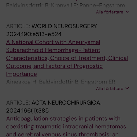
Baldvinsdottir B; Kronvall E; Ronne-Engstrom
Alla författare
E; Enblad P; Klurfan P; Eneling J; Lindvall P;
Aineskog H; Fridriksson S; Svensson M;
ARTICLE:
WORLD NEUROSURGERY.
Alpkvist P; Hillman J; Nilsson OG
2024;190:e513-e524
A National Cohort with Aneurysmal
Subarachnoid Hemorrhage-Patient
Characteristics, Choice of Treatment, Clinical
Outcome, and Factors of Prognostic
Importance
Aineskog H; Baldvindottir B; Engstrom ER;
Alla författare
Eneling J; Enblad P; Svensson M; Alpkvist P;
Fridriksson S; Klurfan P; Hillman J; Kronvall E;
ARTICLE:
ACTA NEUROCHIRURGICA.
Nilsson OG; Lindvall P
2024;166(1):385
Anticoagulation strategies in patients with
coexisting traumatic intracranial hematomas
and cerebral venous sinus thrombosis: an