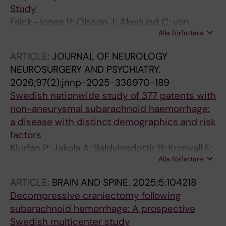
Study
Falck-Jones R; Olsson J; Akerlund C; von
Alla författare
Oelreich E; Eriksson J; Oldner A; Alpkvist P;
Lundberg J; Svensson M; Hallqvist L
ARTICLE:
JOURNAL OF NEUROLOGY
NEUROSURGERY AND PSYCHIATRY.
2026;97(2):jnnp-2025-336970-189
Swedish nationwide study of 377 patents with
non-aneurysmal subarachnoid haemorrhage:
a disease with distinct demographics and risk
factors
Klurfan P; Jakola A; Baldvinsdottir B; Kronvall E;
Alla författare
Aineskog H; Alpkvist P; Eneling J; Fridriksson
S; Enblad P; Lindvall P; Nilsson OG; Svensson
ARTICLE:
BRAIN AND SPINE.
2025;5:104218
M; Ronne Engstrom E; Hillman J
Decompressive craniectomy following
subarachnoid hemorrhage: A prospective
Swedish multicenter study