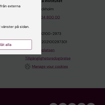
Karolinska Institutet
 från externa
171 77 Stockholm
Tel: 08-524 800 00
l vänster på sidan.
on
Org.nr: 202100-2973
VAT.nr: SE202100297301
llåt alla
Om webbplatsen
Tillgänglighetsredogörelse
Manage your cookies