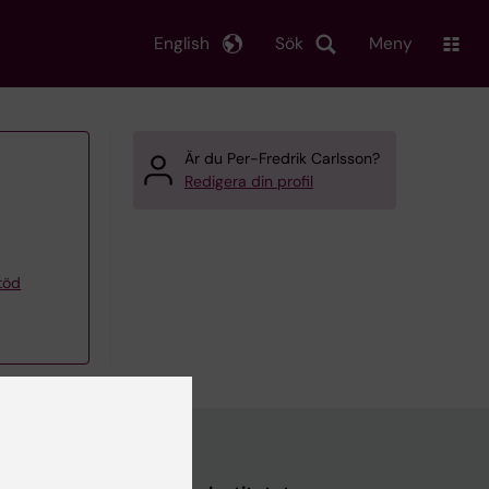
English
Sök
Meny
Är du Per-Fredrik Carlsson?
Redigera din profil
töd