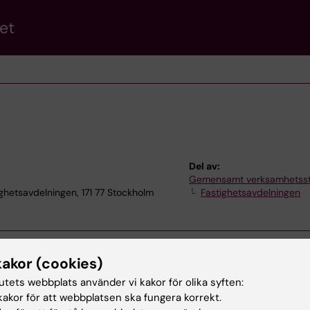
et
Del av:
Gemensamt verksamhetss
etsavdelningen, 171 77 Stockholm
Fastighetsavdelningen
kakor (cookies)
tutets webbplats använder vi kakor för olika syften:
akor för att webbplatsen ska fungera korrekt.