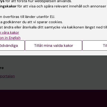
Kontakta och besök KI
lys
för att förstå hur webbplatsen används.
ingskakor
för att visa och spåra relevant innehåll och annonser
Universitetsbiblioteket
 överföras till länder utanför EU.
Stöd forskning och utbildning
 godkänner du att vi sparar cookies.
Jobba på KI
t ändra eller återkalla ditt samtycke via kakikonen längst ned til
 våra kakor
len
Karolinska Institutet Innovati
on in English
programwebbar
Kontakta presstjänsten
nödvändiga
Tillåt mina valda kakor
Ti
KI
re
portalen