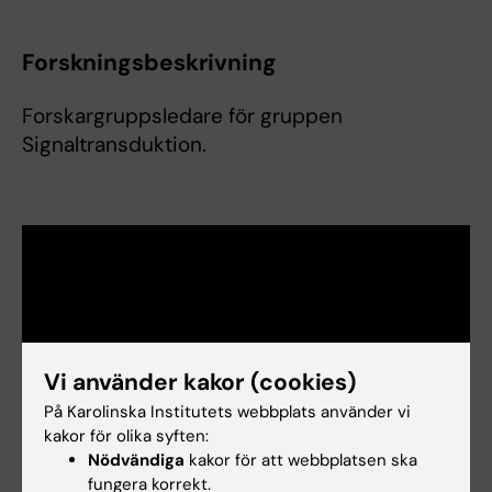
Forskningsbeskrivning
Forskargruppsledare för gruppen
Signaltransduktion.
Vi använder kakor (cookies)
Forskningsområden:
På Karolinska Institutets webbplats använder vi
Endokrinologi och diabetes
kakor för olika syften:
Nödvändiga
kakor för att webbplatsen ska
Är du Per Olof Berggren?
fungera korrekt.