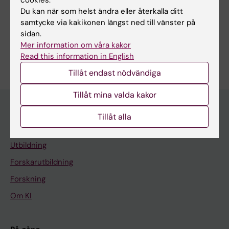
R; Lan X; Seifert R
cookies.
Du kan när som helst ändra eller återkalla ditt
Forskningsområden:
samtycke via kakikonen längst ned till vänster på
Radiologi och bildbehandling
sidan.
Mer information om våra kakor
Är du Pawel Rasinski?
Read this information in English
Redigera din profil
Tillåt endast nödvändiga
Tillåt mina valda kakor
Tillåt alla
Huvudmeny
Utbildning
Forskarutbildning
Forskning
Om KI