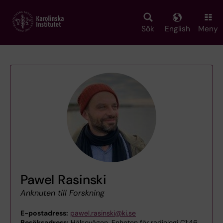
Skip
to
main
Sök
English
Meny
content
Pawel Rasinski
Anknuten till Forskning
E-postadress:
pawel.rasinski@ki.se
Besöksadress:
Hälsovägen, Enheten för radiologi C1:46,