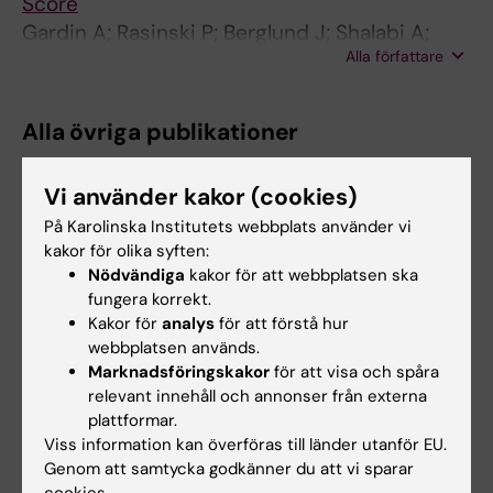
Score
Gardin A; Rasinski P; Berglund J; Shalabi A;
Alla författare
Schulte H; Brismar TB
Alla övriga publikationer
DOCTORAL THESIS:
2026
Vi använder kakor (cookies)
FAPI PET in pancreatic cancer
På Karolinska Institutets webbplats använder vi
Rasinski P
kakor för olika syften:
Nödvändiga
kakor för att webbplatsen ska
REVIEW:
SEMINARS IN NUCLEAR MEDICINE.
fungera korrekt.
2025;55(5):710-723
Kakor för
analys
för att förstå hur
FAPI PET Versus FDG PET/CT in
webbplatsen används.
Marknadsföringskakor
för att visa och spåra
Gastrointestinal Cancers: An Overview
relevant innehåll och annonser från externa
Lin Z; Rasinski P; Nilsson T; Holstensson M;
plattformar.
Alla författare
Song Y; Blomgren A; Jutidamrongphan W;
Viss information kan överföras till länder utanför EU.
Pandya K; Hong J; Rominger A; Shi K; Axelsson
Genom att samtycka godkänner du att vi sparar