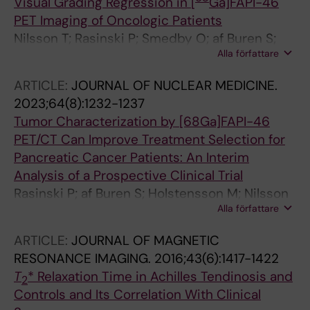
Visual Grading Regression in [
Ga]FAPI-46
PET Imaging of Oncologic Patients
Nilsson T; Rasinski P; Smedby O; af Buren S;
Alla författare
Sparrelid E; Lohr JM; Tran TA; Blomgren A;
Tzortzakakis A; Axelsson R; Holstensson M
ARTICLE:
JOURNAL OF NUCLEAR MEDICINE.
2023;64(8):1232-1237
Tumor Characterization by [68Ga]FAPI-46
PET/CT Can Improve Treatment Selection for
Pancreatic Cancer Patients: An Interim
Analysis of a Prospective Clinical Trial
Rasinski P; af Buren S; Holstensson M; Nilsson
Alla författare
T; Loizou L; Tran TA; Sparrelid E; Lohr JM;
Axelsson R
ARTICLE:
JOURNAL OF MAGNETIC
RESONANCE IMAGING.
2016;43(6):1417-1422
T
* Relaxation Time in Achilles Tendinosis and
2
Controls and Its Correlation With Clinical