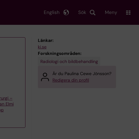
English
Sök
Meny
Länkar:
ki.se
Forskningsområden:
Radiologi och bildbehandling
Är du Paulina Cewe Jönsson?
Redigera din profil
urgi –
an Elmi
pp