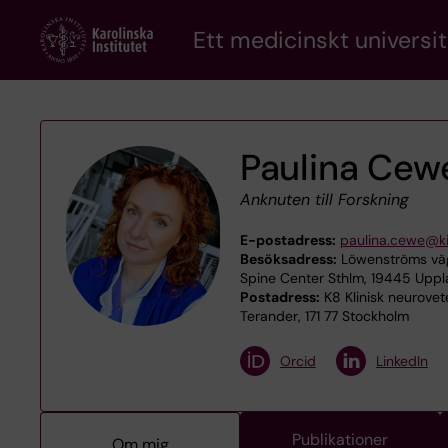
Skip
Ett medicinskt universit
to
main
content
Paulina Cew
Anknuten till Forskning
E-postadress:
paulina.cewe@ki
Besöksadress:
Löwenströms väg
Spine Center Sthlm, 19445 Upp
Postadress:
K8 Klinisk neurove
Terander, 171 77 Stockholm
Orcid
LinkedIn
Publikationer
Om mig