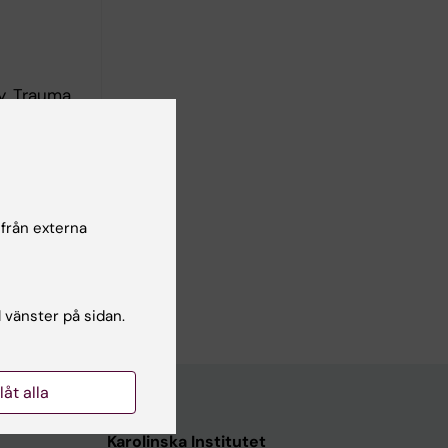
y, Trauma,
mage
cular
low
 från externa
nd trauma
l vänster på sidan.
llåt alla
Karolinska Institutet