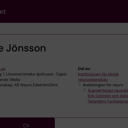
et
e Jönsson
.se
Del av:
 1, Löwenströmska sjukhuset, Capio
Institutionen för klinisk
lands Väsby
neurovetenskap
tenskap, K8 Neuro Edström/Elmi
Avdelningen för neuro
Augmenterad neurokir
Erik Edström och Adri
Teranders forskargru
CV