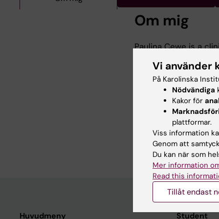
Om mig
Paulina Cewe is a cli
and MSK Radiology, Ka
Vi använder 
quality and optimizati
På Karolinska Insti
emphasis on spinal tr
Nödvändiga
k
Kakor för
ana
She is actively involv
Marknadsför
development to enhan
plattformar.
Viss information kan
imaging.
Genom att samtycka
Du kan när som hels
Mer information om
Read this informati
Tillåt endast 
Huvudmeny
Student