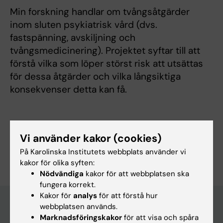
Min forskning handlar om tvångsåtgärder
inom sluten psykiatrisk vård (dvs.
fastspänning, avskiljning och
tvångsmedicinering). Projektet syftar till att
förstå vilka som löper störst risk att utsättas
för dessa åtgärder och vilka långsiktiga
konsekvenser detta kan få.
Vi använder kakor (cookies)
Är du Paula Wurth?
På Karolinska Institutets webbplats använder vi
Redigera din profil
kakor för olika syften:
Nödvändiga
kakor för att webbplatsen ska
fungera korrekt.
Kakor för
analys
för att förstå hur
webbplatsen används.
Marknadsföringskakor
för att visa och spåra