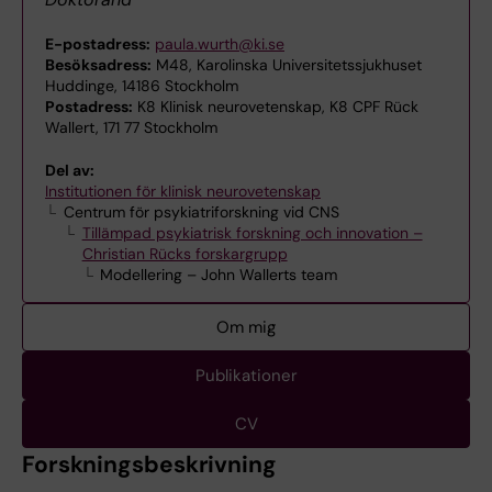
E-postadress:
paula.wurth@ki.se
Besöksadress:
M48, Karolinska Universitetssjukhuset
Huddinge, 14186 Stockholm
Postadress:
K8 Klinisk neurovetenskap, K8 CPF Rück
Wallert, 171 77 Stockholm
Del av:
Institutionen för klinisk neurovetenskap
Centrum för psykiatriforskning vid CNS
Tillämpad psykiatrisk forskning och innovation –
Christian Rücks forskargrupp
Modellering – John Wallerts team
Om mig
Publikationer
CV
Forskningsbeskrivning