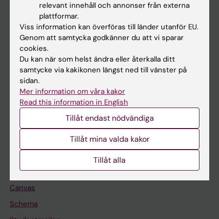
Huvudmeny
relevant innehåll och annonser från externa
plattformar.
Utbildning
Viss information kan överföras till länder utanför EU.
Forskarutbildning
Genom att samtycka godkänner du att vi sparar
cookies.
Forskning
Du kan när som helst ändra eller återkalla ditt
Om KI
samtycke via kakikonen längst ned till vänster på
sidan.
Mer information om våra kakor
På gång
Read this information in English
Nyheter
Tillåt endast nödvändiga
Kalender
Tillåt mina valda kakor
Student
Tillåt alla
Ladok
Canvas
Schema