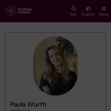
Skip
to
main
Sök
English
Meny
content
Paula Wurth
Doktorand