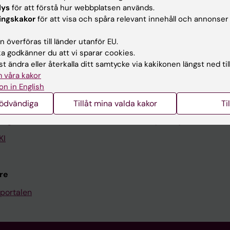
lys
för att förstå hur webbplatsen används.
ingskakor
för att visa och spåra relevant innehåll och annonser
Kontakta och besök KI
 överföras till länder utanför EU.
Universitetsbiblioteket
 godkänner du att vi sparar cookies.
t ändra eller återkalla ditt samtycke via kakikonen längst ned til
Stöd forskning och utbildning
 våra kakor
Jobba på KI
on in English
len
Karolinska Institutet Innovati
nödvändiga
Tillåt mina valda kakor
Ti
programwebbar
Kontakta presstjänsten
KI
re
portalen