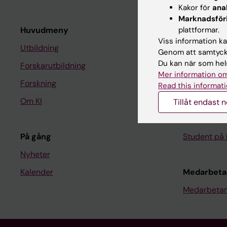
Kakor för
ana
Marknadsför
Huvudmeny
plattformar.
Student
Viss information kan
Utbildning
Ladok
Genom att samtycka
Du kan när som hels
Forskarutbildning
Canvas
Mer information om
Forskning
Schema
Read this informati
Om KI
Studentmej
Tillåt endast 
Kurs- och 
På gång
Student på 
Nyheter
Kalender
Medarbeta
Medarbetar