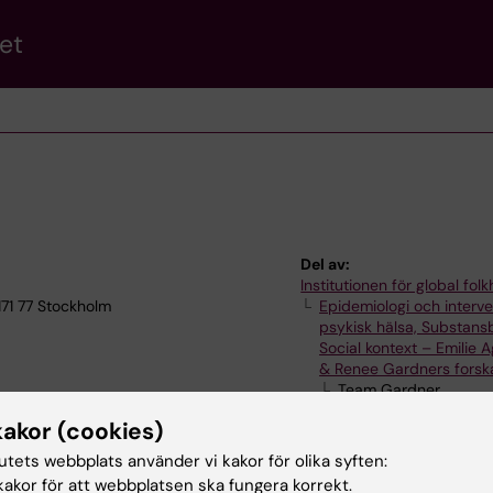
et
Del av:
Institutionen för global fol
171 77 Stockholm
Epidemiologi och interve
psykisk hälsa, Substans
Social kontext – Emilie 
& Renee Gardners forsk
Team Gardner
kakor (cookies)
tutets webbplats använder vi kakor för olika syften:
akor för att webbplatsen ska fungera korrekt.