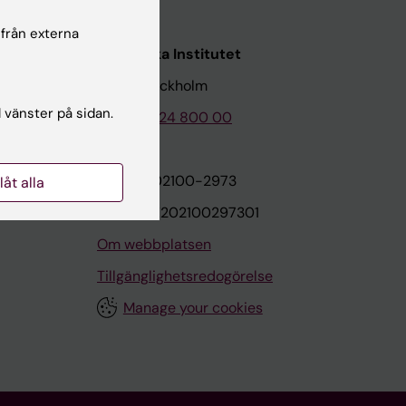
 från externa
Karolinska Institutet
171 77 Stockholm
l vänster på sidan.
Tel: 08-524 800 00
on
Org.nr: 202100-2973
llåt alla
VAT.nr: SE202100297301
Om webbplatsen
Tillgänglighetsredogörelse
Manage your cookies