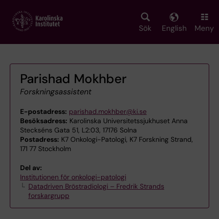
Skip
to
main
Sök
English
Meny
content
Parishad Mokhber
Forskningsassistent
E-postadress:
parishad.mokhber@ki.se
Besöksadress:
Karolinska Universitetssjukhuset Anna
Steckséns Gata 51, L2:03, 17176 Solna
Postadress:
K7 Onkologi-Patologi, K7 Forskning Strand,
171 77 Stockholm
Del av:
Institutionen för onkologi-patologi
Datadriven Bröstradiologi – Fredrik Strands
forskargrupp