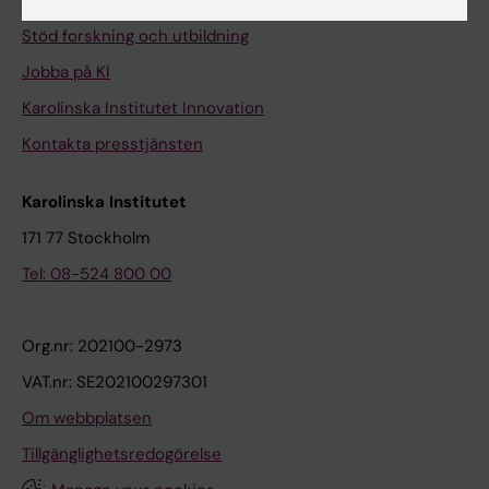
Universitetsbiblioteket
Stöd forskning och utbildning
Jobba på KI
Karolinska Institutet Innovation
Kontakta presstjänsten
Karolinska Institutet
171 77 Stockholm
Tel: 08-524 800 00
Org.nr: 202100-2973
VAT.nr: SE202100297301
Om webbplatsen
Tillgänglighetsredogörelse