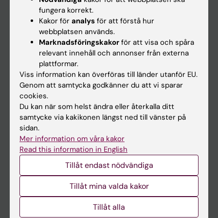
Kalender
fungera korrekt.
Kakor för
analys
för att förstå hur
webbplatsen används.
Student
Marknadsföringskakor
för att visa och spåra
Ladok
relevant innehåll och annonser från externa
plattformar.
Canvas
Viss information kan överföras till länder utanför EU.
Schema
Genom att samtycka godkänner du att vi sparar
cookies.
Studentmejlen
Du kan när som helst ändra eller återkalla ditt
Kurs- och programwebbar
samtycke via kakikonen längst ned till vänster på
sidan.
Student på KI
Mer information om våra kakor
Read this information in English
Medarbetare
Tillåt endast nödvändiga
Medarbetarportalen
Tillåt mina valda kakor
Kontakta och besök KI
Tillåt alla