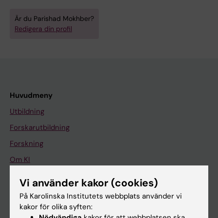
Är du Parishad Mokhber?
Redigera din profil
Huvudmeny
Utbildning
Forskarutbildning
Forskning
Om KI
Vi använder kakor (cookies)
På gång
På Karolinska Institutets webbplats använder vi
kakor för olika syften:
Nyheter
Nödvändiga
kakor för att webbplatsen ska