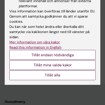
relevant innehåll och annonser från externa
plattformar.
Viss information kan överföras till länder utanför EU.
Genom att samtycka godkänner du att vi sparar
cookies.
Du kan när som helst ändra eller återkalla ditt
samtycke via kakikonen längst ned till vänster på
sidan.
Mer information om våra kakor
Read this information in English
Forskningsområden:
Tillåt endast nödvändiga
Cancer och onkologi
Epidemiologi
Tillåt mina valda kakor
Är du Pär Sparen?
Redigera din profil
Tillåt alla
Huvudmeny