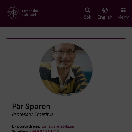
Skip
to
main
Sök
English
Meny
content
Pär Sparen
Professor Emeritus
E-postadress:
par.sparen@ki.se
Telefon:
+46852486102