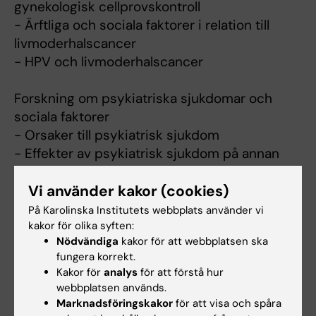
gynekologisk cellprovskontroll
- Ärftliga och sociala faktorer i relation till
livmoderhalscancer
- HPV och livmoderhalscancer
Forskning om psykiatriska sjukdomar och
sociala faktorer
- Orsaker till psykiatrisk sjukdom
- Effekter av psykiatrisk sjukdom på annan
sjuklighet
Vi använder kakor (cookies)
- Social mobilitet, social förändring och hälsa
På Karolinska Institutets webbplats använder vi
Forskningsprojekt
kakor för olika syften:
Nödvändiga
kakor för att webbplatsen ska
- Svenskars kunskap och attityd till humant
fungera korrekt.
papillomavirus (HPV) och HPV-vaccin
Kakor för
analys
för att förstå hur
- Nationellt kvalitetsregister för gynekologisk
webbplatsen används.
cellprovskontroll
Marknadsföringskakor
för att visa och spåra