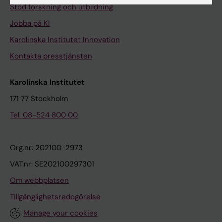
Stöd forskning och utbildning
Jobba på KI
Karolinska Institutet Innovation
Kontakta presstjänsten
Karolinska Institutet
171 77 Stockholm
Tel: 08-524 800 00
Org.nr: 202100-2973
VAT.nr: SE202100297301
Om webbplatsen
Tillgänglighetsredogörelse
Manage your cookies