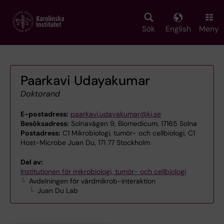
Skip
to
main
Sök
English
Meny
content
Paarkavi Udayakumar
Doktorand
E-postadress:
paarkavi.udayakumar@ki.se
Besöksadress:
Solnavägen 9, Biomedicum, 17165 Solna
Postadress:
C1 Mikrobiologi, tumör- och cellbiologi, C1
Host-Microbe Juan Du, 171 77 Stockholm
Del av:
Institutionen för mikrobiologi, tumör- och cellbiologi
Avdelningen för värdmikrob-interaktion
Juan Du Lab