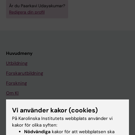
Är du Paarkavi Udayakumar?
Redigera din profil
Huvudmeny
Utbildning
Forskarutbildning
Forskning
Om KI
Vi använder kakor (cookies)
På gång
På Karolinska Institutets webbplats använder vi
Nyheter
kakor för olika syften:
Nödvändiga
kakor för att webbplatsen ska
Kalender