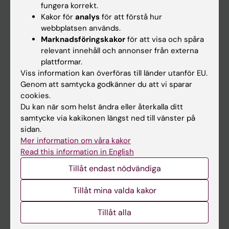
fungera korrekt.
Kakor för
analys
för att förstå hur
Student
webbplatsen används.
Marknadsföringskakor
för att visa och spåra
Ladok
relevant innehåll och annonser från externa
Canvas
plattformar.
Viss information kan överföras till länder utanför EU.
Schema
Genom att samtycka godkänner du att vi sparar
Studentmejlen
cookies.
Du kan när som helst ändra eller återkalla ditt
Kurs- och programwebbar
samtycke via kakikonen längst ned till vänster på
Student på KI
sidan.
Mer information om våra kakor
Read this information in English
Medarbetare
Tillåt endast nödvändiga
Medarbetarportalen
Tillåt mina valda kakor
Kontakta och besök KI
Tillåt alla
Universitetsbiblioteket