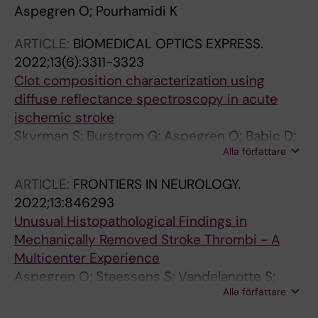
Aspegren O; Pourhamidi K
ARTICLE:
BIOMEDICAL OPTICS EXPRESS.
2022;13(6):3311-3323
Clot composition characterization using
diffuse reflectance spectroscopy in acute
ischemic stroke
Skyrman S; Burstrom G; Aspegren O; Babic D;
Alla författare
Lucassen G; Edstrom E; Arnberg F; Ohlsson M;
Mueller M; Elmi-Terander A; Andersson T
ARTICLE:
FRONTIERS IN NEUROLOGY.
2022;13:846293
Unusual Histopathological Findings in
Mechanically Removed Stroke Thrombi - A
Multicenter Experience
Aspegren O; Staessens S; Vandelanotte S;
Alla författare
Desender L; Cordonnier C; Puy L; Bricout N;
De Meyer SF; Andersson T; Arnberg F