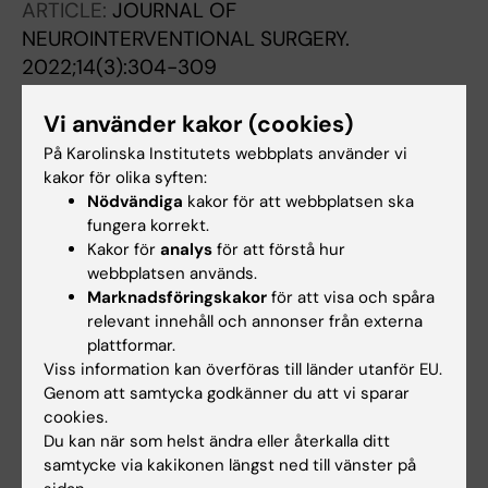
ARTICLE:
JOURNAL OF
NEUROINTERVENTIONAL SURGERY.
2022;14(3):304-309
Identifying clot composition using
Vi använder kakor (cookies)
intravascular diffuse reflectance
spectroscopy in a porcine model of
På Karolinska Institutets webbplats använder vi
endovascular thrombectomy
kakor för olika syften:
Nödvändiga
kakor för att webbplatsen ska
Skyrman S; Burstrom G; Aspegren O;
fungera korrekt.
Alla författare
Lucassen G; Elmi-Terander A; Edstrom E;
Kakor för
analys
för att förstå hur
Arnberg F; Ohlsson M; Mueller M; Andersson T
webbplatsen används.
ARTICLE:
JOURNAL OF NEUROIMMUNOLOGY.
Marknadsföringskakor
för att visa och spåra
2019;336:577028
relevant innehåll och annonser från externa
Successful combined treatment with
plattformar.
thymectomy, rituximab and tocilizumab for
Viss information kan överföras till länder utanför EU.
severe thymoma-associated multi
Genom att samtycka godkänner du att vi sparar
cookies.
autoimmune syndrome
Du kan när som helst ändra eller återkalla ditt
Sveinsson O; Piehl F; Aspegren O; Hietala MA
samtycke via kakikonen längst ned till vänster på