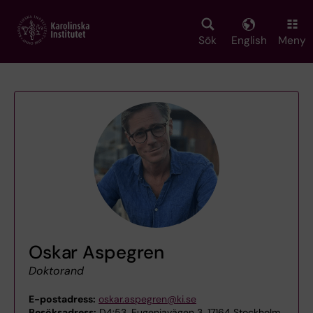
Skip
to
main
Sök
English
Meny
content
Oskar Aspegren
Doktorand
E-postadress:
oskar.aspegren@ki.se
Besöksadress:
D4:53, Eugeniavägen 3, 17164 Stockholm