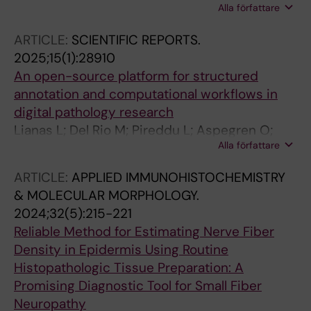
Alla författare
M; Giunchi F; Molinaro L; Boman SE; Szolnoky
K; Liu LX; Pettersson A; Vincent PH; Eklund M;
ARTICLE:
SCIENTIFIC REPORTS.
Akre O; Kartasalo K
2025;15(1):28910
An open-source platform for structured
annotation and computational workflows in
digital pathology research
Lianas L; Del Rio M; Pireddu L; Aspegren O;
Alla författare
Giunchi F; Fiorentino M; Leo S; Zelic R; Vincent
PH; Destefanis N; Zugna D; Richiardi L;
ARTICLE:
APPLIED IMMUNOHISTOCHEMISTRY
Pettersson A; Akre O; Frexia F
& MOLECULAR MORPHOLOGY.
2024;32(5):215-221
Reliable Method for Estimating Nerve Fiber
Density in Epidermis Using Routine
Histopathologic Tissue Preparation: A
Promising Diagnostic Tool for Small Fiber
Neuropathy