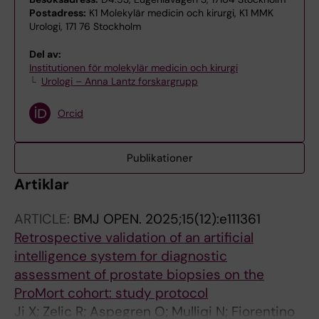
Postadress:
K1 Molekylär medicin och kirurgi, K1 MMK
Urologi, 171 76 Stockholm
Del av:
Institutionen för molekylär medicin och kirurgi
Urologi – Anna Lantz forskargrupp
Orcid
Publikationer
Artiklar
ARTICLE:
BMJ OPEN.
2025;15(12):e111361
Retrospective validation of an artificial
intelligence system for diagnostic
assessment of prostate biopsies on the
ProMort cohort: study protocol
Ji X; Zelic R; Aspegren O; Mulliqi N; Fiorentino