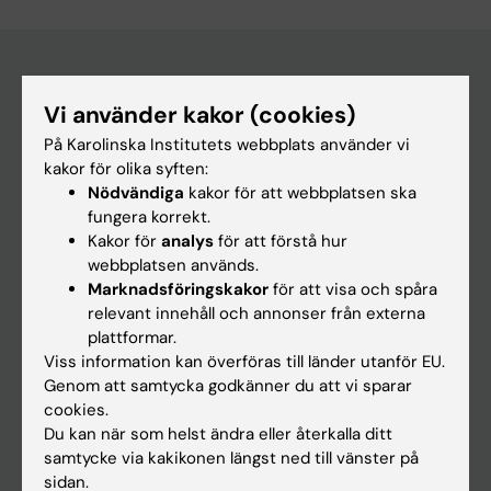
Vi använder kakor (cookies)
Huvudmeny
På Karolinska Institutets webbplats använder vi
Utbildning
kakor för olika syften:
Forskarutbildning
Nödvändiga
kakor för att webbplatsen ska
fungera korrekt.
Forskning
Kakor för
analys
för att förstå hur
Om KI
webbplatsen används.
Marknadsföringskakor
för att visa och spåra
relevant innehåll och annonser från externa
På gång
plattformar.
Viss information kan överföras till länder utanför EU.
Nyheter
Genom att samtycka godkänner du att vi sparar
Kalender
cookies.
Du kan när som helst ändra eller återkalla ditt
samtycke via kakikonen längst ned till vänster på
Student
sidan.