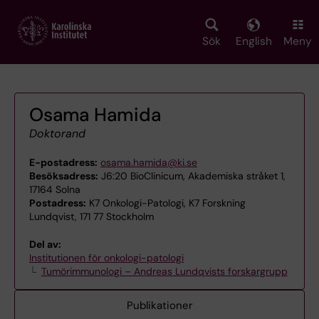
Skip
to
main
Sök
English
Meny
content
Osama Hamida
Doktorand
E-postadress:
osama.hamida@ki.se
Besöksadress:
J6:20 BioClinicum, Akademiska stråket 1,
17164 Solna
Postadress:
K7 Onkologi-Patologi, K7 Forskning
Lundqvist, 171 77 Stockholm
Del av:
Institutionen för onkologi-patologi
Tumörimmunologi – Andreas Lundqvists forskargrupp
Publikationer