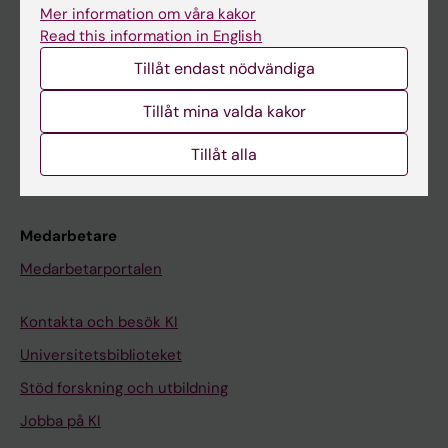
Ladok
Mer information om våra kakor
Read this information in English
Canvas
Tillåt endast nödvändiga
Schema
Studentmejlen
Tillåt mina valda kakor
Kurs- och programwebbar
Tillåt alla
Student på KI
Medarbetare
Medarbetarportalen
Kontakta och besök KI
Universitetsbiblioteket
Stöd forskning och utbildning
Jobba på KI