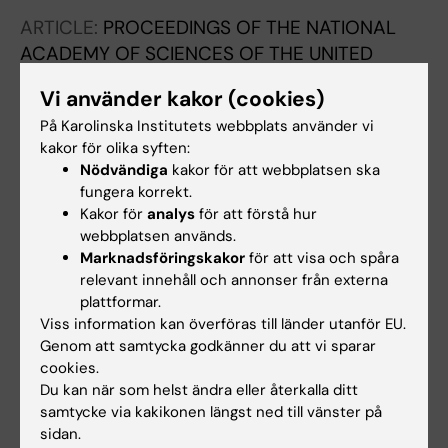
ARTICLE:
PROCEEDINGS OF THE NATIONAL
ACADEMY OF SCIENCES OF THE UNITED
STATES OF AMERICA.
2012;109(3):E164-E173
Vi använder kakor (cookies)
Evolutionary conservation of the habenular
På Karolinska Institutets webbplats använder vi
nuclei and their circuitry controlling the
kakor för olika syften:
dopamine and 5-hydroxytryptophan (5-HT)
Nödvändiga
kakor för att webbplatsen ska
systems
fungera korrekt.
Stephenson-Jones M; Floros O; Robertson B;
Kakor för
analys
för att förstå hur
Alla författare
Grillner S
webbplatsen används.
Marknadsföringskakor
för att visa och spåra
relevant innehåll och annonser från externa
plattformar.
Forskningsområden:
Viss information kan överföras till länder utanför EU.
Neurovetenskaper
Psykiatri
Genom att samtycka godkänner du att vi sparar
cookies.
Är du Orestis Floros?
Du kan när som helst ändra eller återkalla ditt
Redigera din profil
samtycke via kakikonen längst ned till vänster på
sidan.