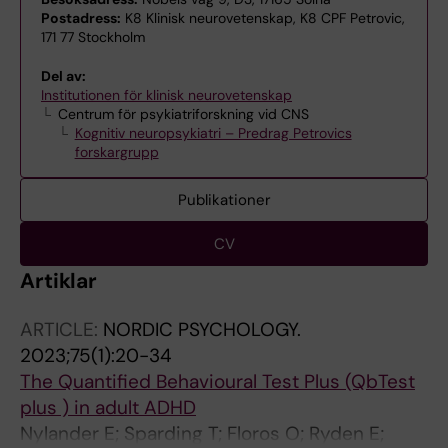
Postadress:
K8 Klinisk neurovetenskap, K8 CPF Petrovic,
171 77 Stockholm
Del av:
Institutionen för klinisk neurovetenskap
Centrum för psykiatriforskning vid CNS
Kognitiv neuropsykiatri – Predrag Petrovics
forskargrupp
Publikationer
CV
Artiklar
ARTICLE:
NORDIC PSYCHOLOGY.
2023;75(1):20-34
The Quantified Behavioural Test Plus (QbTest
plus ) in adult ADHD
Nylander E; Sparding T; Floros O; Ryden E;