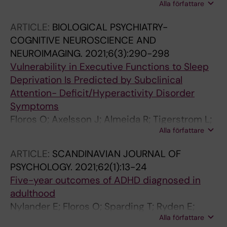
Alla författare
Landen M; Hansen S
ARTICLE:
BIOLOGICAL PSYCHIATRY-
COGNITIVE NEUROSCIENCE AND
NEUROIMAGING.
2021;6(3):290-298
Vulnerability in Executive Functions to Sleep
Deprivation Is Predicted by Subclinical
Attention- Deficit/Hyperactivity Disorder
Symptoms
Floros O; Axelsson J; Almeida R; Tigerstrom L;
Alla författare
Lekander M; Sundelin T; Petrovic P
ARTICLE:
SCANDINAVIAN JOURNAL OF
PSYCHOLOGY.
2021;62(1):13-24
Five-year outcomes of ADHD diagnosed in
adulthood
Nylander E; Floros O; Sparding T; Ryden E;
Alla författare
Hansen S; Landen M