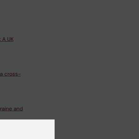
: A UK
 a cross-
raine and
 Chubarev
författare