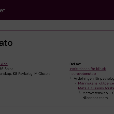
et
ato
ki.se
Del av:
65 Solna
Institutionen för klinisk
enskap, K8 Psykologi M Olsson
neurovetenskap
Avdelningen för psykolog
Människans luktperce
Mats J. Olssons fors
Metavetenskap – 
Nilsonnes team