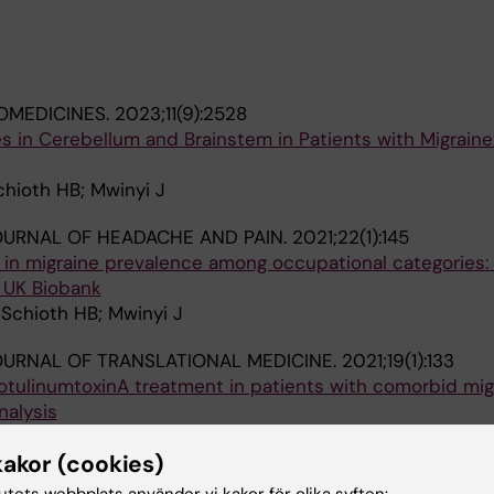
OMEDICINES.
2023;11(9):2528
s in Cerebellum and Brainstem in Patients with Migraine
chioth HB; Mwinyi J
OURNAL OF HEADACHE AND PAIN.
2021;22(1):145
 in migraine prevalence among occupational categories:
g UK Biobank
 Schioth HB; Mwinyi J
URNAL OF TRANSLATIONAL MEDICINE.
2021;19(1):133
botulinumtoxinA treatment in patients with comorbid mig
nalysis
 Pisanu C; Babasieva VS; Russo M; Aydinlar EI; Torelli P;
kakor (cookies)
Alla 
eth HB; Mwinyi J
tutets webbplats använder vi kakor för olika syften: