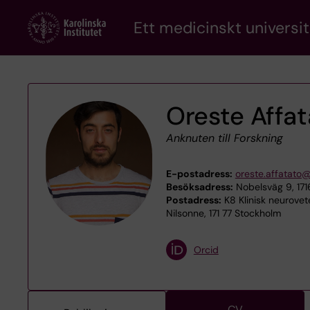
Skip
Ett medicinskt universit
to
main
content
Oreste Affat
Anknuten till Forskning
E-postadress:
oreste.affatato@
Besöksadress:
Nobelsväg 9, 171
Postadress:
K8 Klinisk neurovet
Nilsonne, 171 77 Stockholm
Orcid
CV