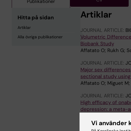
Publikationer
Artiklar
Hitta på sidan
Artiklar
JOURNAL ARTICLE:
BI
Volumetric Difference
Alla övriga publikationer
Biobank Study
Affatato O; Rukh G; S
JOURNAL ARTICLE:
J
Major sex differences
sectional study usin
Affatato O; Miguet M;
JOURNAL ARTICLE:
JO
High efficacy of ona
depression: a meta-a
Affatato O; Moulin TC;
Vi använder 
VN; Tarasov VV; Schio
På Karolinska Insti