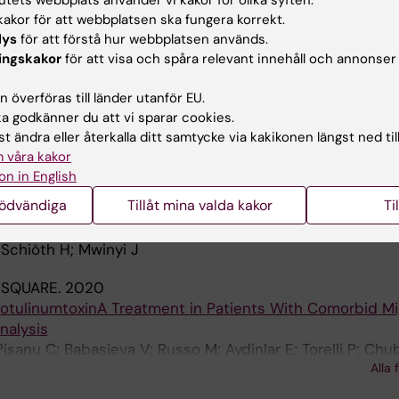
akor för att webbplatsen ska fungera korrekt.
publikationer
lys
för att förstå hur webbplatsen används.
ingskakor
för att visa och spåra relevant innehåll och annonser
IN NEUROSCIENCE.
2024;18:1340108
 överföras till länder utanför EU.
nces: insights into gene expression, neuroanatomy, neuro
 godkänner du att vi sparar cookies.
ogy
t ändra eller återkalla ditt samtycke via kakikonen längst ned til
ffatato O; Rukh G; Dang J; Andersson G; Schioth HB
 våra kakor
on in English
021
nödvändiga
Tillåt mina valda kakor
Ti
 in migraine prevalence among occupational categories:
g UK Biobank
 Schiöth H; Mwinyi J
 SQUARE.
2020
botulinumtoxinA Treatment in Patients With Comorbid Mi
nalysis
Pisanu C; Babasieva V; Russo M; Aydinlar E; Torelli P; Chu
Alla 
 Mwinyi J