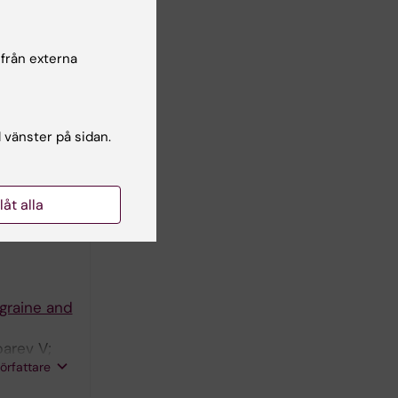
 från externa
chemistry,
l vänster på sidan.
llåt alla
 a cross-
graine and
barev V;
författare