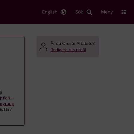
English
Sök
Meny
Är du Oreste Affatato?
Redigera din profil
i
ption –
kargrupp
Gustav