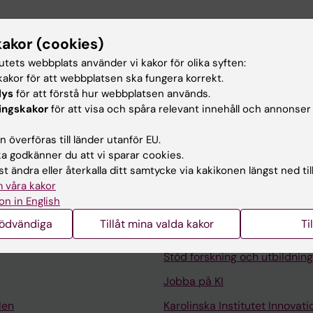
F THROMBOSIS AND HAEMOSTASIS.
2026;24(3):1079-108
kakor (cookies)
cal thrombectomy using the FlowTriever system for ac
tutets webbplats använder vi kakor för olika syften:
n Sweden-a national retrospective analysis
akor för att webbplatsen ska fungera korrekt.
n O; Tavoly M; Sandblad KG; Ramunddal T; Volz S; Bruno 
lys
för att förstå hur webbplatsen används.
son M; Vorel P; Witt N; Falkenberg M; Pivodic A; Ringh M;
Alla 
ingskakor
för att visa och spåra relevant innehåll och annonser
er C; Svennerholm K
 överföras till länder utanför EU.
 godkänner du att vi sparar cookies.
t ändra eller återkalla ditt samtycke via kakikonen längst ned til
 våra kakor
on in English
Kontakta och besök KI
nödvändiga
Tillåt mina valda kakor
Ti
Universitetsbiblioteket
Stöd forskning och utbildning
Jobba på KI
len
Karolinska Institutet Innovati