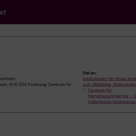
et
Del av:
tockholm
Institutionen för klinisk for
uset, S1 KI SÖS Forskning Centrum för
och utbildning, Södersjukh
Centrum för
hjärtstoppsforskning – 
Hollenbergs forskargru