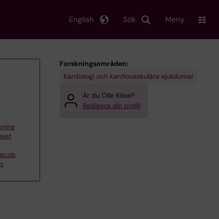
English
Sök
Meny
Forskningsområden:
Kardiologi och kardiovaskulära sjukdomar
Är du Olle Köse?
Redigera din profil
skning
uset
Jacob
pp