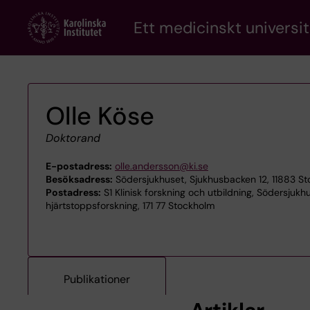
Skip
Ett medicinskt universit
to
main
content
Olle Köse
Doktorand
E-postadress:
olle.andersson@ki.se
Besöksadress:
Södersjukhuset, Sjukhusbacken 12, 11883 S
Postadress:
S1 Klinisk forskning och utbildning, Södersjukh
hjärtstoppsforskning, 171 77 Stockholm
Publikationer