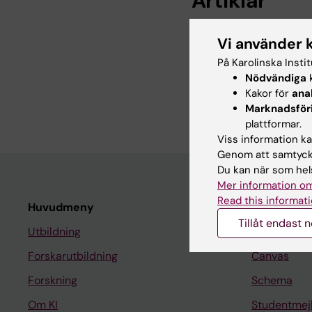
Artiklar
ARTICLE:
JOURNAL O
Vi använder 
Outcomes of mechani
På Karolinska Insti
pulmonary embolism i
Nödvändiga
k
Einarsson F; Andersso
Kakor för
ana
F; Engstrom J; Simons
Marknadsför
Hollenberg J; Ryland
plattformar.
Viss information kan
Genom att samtycka
Du kan när som hels
Mer information om
Read this informati
Huvudmeny
Student
Tillåt endast 
Utbildning
Ladok
Forskarutbildning
Canvas
Forskning
Schema
Om KI
Studentmej