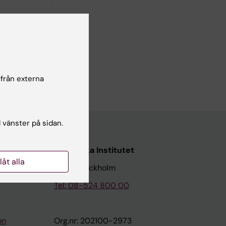
8
ute
E; Jokhaji
författare
 från externa
l vänster på sidan.
Karolinska Institutet
llåt alla
171 77 Stockholm
Tel: 08-524 800 00
on
Org.nr: 202100-2973