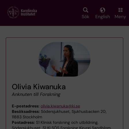
Skip
to
main
Sök
English
Meny
content
Olivia Kiwanuka
Anknuten till Forskning
E-postadress:
olivia.kiwanuka@ki.se
Besöksadress:
Södersjukhuset, Sjukhusbacken 20,
11883 Stockholm
Postadress:
S1 Klinisk forskning och utbildning,
Södersjukhuset, S1 KI SÖS Forskning Kirurgi Sandblom,