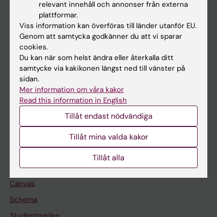
relevant innehåll och annonser från externa
Utbildning
plattformar.
Viss information kan överföras till länder utanför EU.
Forskarutbildning
Genom att samtycka godkänner du att vi sparar
Forskning
cookies.
Du kan när som helst ändra eller återkalla ditt
Om KI
samtycke via kakikonen längst ned till vänster på
sidan.
Mer information om våra kakor
På gång
Read this information in English
Nyheter
Tillåt endast nödvändiga
Kalender
Tillåt mina valda kakor
Student
Tillåt alla
Ladok
Canvas
Schema
Studentmejlen