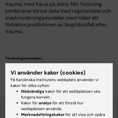
trauma, med fokus på äldre. Min forskning
kombinerar klinisk data med registerdata och
maskininlärningsmodeller med målet att
förbättra prediktionen av långtidsutfall efter
trauma.
Forskningsområden:
Fysiologi och anatomi
Kirurgi
Neurovetenskaper
Vi använder kakor (cookies)
Är du Olivia Kiwanuka?
På Karolinska Institutets webbplats använder vi
Redigera din profil
kakor för olika syften:
Nödvändiga
kakor för att webbplatsen ska
fungera korrekt.
Kakor för
analys
för att förstå hur
webbplatsen används.
Marknadsföringskakor
för att visa och spåra
Huvudmeny