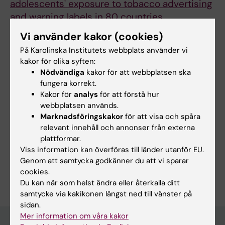
adolescents' exposure to tobacco advertising
and warning labels in 80 countries
Meng CFY; Bannon O; Laverty AA; Filippidis FT
Vi använder kakor (cookies)
På Karolinska Institutets webbplats använder vi
ARTICLE:
ADDICTIVE BEHAVIORS.
kakor för olika syften:
2024;152:107970
Nödvändiga
kakor för att webbplatsen ska
Dual and poly-nicotine and tobacco use
fungera korrekt.
among adolescents in the United States from
Kakor för
analys
för att förstå hur
2011 to 2022
webbplatsen används.
Marknadsföringskakor
för att visa och spåra
Zhang BY; Bannon OS; Chen DT-H; Filippidis FT
relevant innehåll och annonser från externa
plattformar.
Viss information kan överföras till länder utanför EU.
Genom att samtycka godkänner du att vi sparar
Är du Olivia Bannon?
cookies.
Redigera din profil
Du kan när som helst ändra eller återkalla ditt
samtycke via kakikonen längst ned till vänster på
sidan.
Mer information om våra kakor