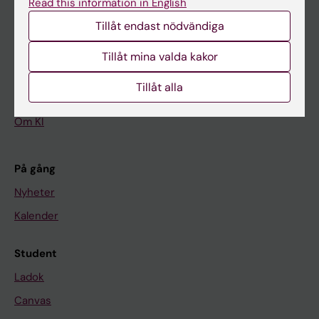
Read this information in English
Tillåt endast nödvändiga
Huvudmeny
Utbildning
Tillåt mina valda kakor
Forskarutbildning
Tillåt alla
Forskning
Om KI
På gång
Nyheter
Kalender
Student
Ladok
Canvas