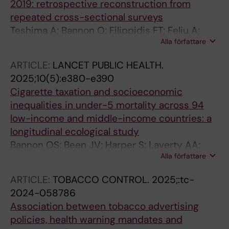
2019: retrospective reconstruction from
repeated cross-sectional surveys
Teshima A; Bannon O; Filippidis FT; Feliu A;
Alla författare
Gallus S; Peruga A; Martinez C; Fernandez E
ARTICLE:
LANCET PUBLIC HEALTH.
2025;10(5):e380-e390
Cigarette taxation and socioeconomic
inequalities in under-5 mortality across 94
low-income and middle-income countries: a
longitudinal ecological study
Bannon OS; Been JV; Harper S; Laverty AA;
Alla författare
Millett C; van Lenthe FJ; Filippidis F; Rado MK
ARTICLE:
TOBACCO CONTROL.
2025;:tc-
2024-058786
Association between tobacco advertising
policies, health warning mandates and