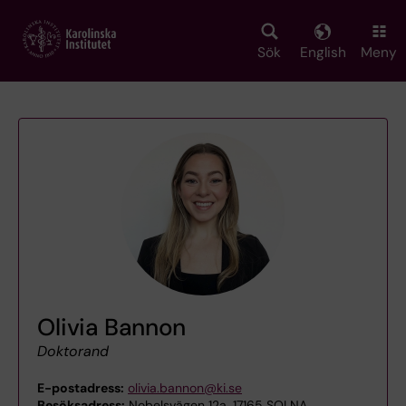
Skip
to
main
Sök
English
Meny
content
Olivia Bannon
Doktorand
E-postadress:
olivia.bannon@ki.se
Besöksadress:
Nobelsvägen 12a, 17165 SOLNA