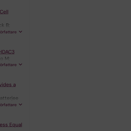
Cell
ck B;
roem C;
författare
a HDAC3
ko M;
författare
vides a
atterjee
 Langton
författare
ness Equal