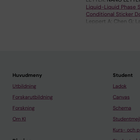
Liquid-Liquid Phase S
Conditional Sticker 
Leppert A; Chen G; La
DP; Rising A; Landreh
Huvudmeny
Student
Utbildning
Ladok
Forskarutbildning
Canvas
Forskning
Schema
Om KI
Studentmej
Kurs- och 