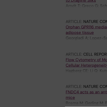
to Dragline Silks
Arndt T; Greco G; Sch
Barth A; Johansson J;
ARTICLE:
NATURE CO
Orphan GPR116 mediate
adipose tissue
Georgiadi A; Lopez-Sal
L; Alfaro AJ; Kaczmar
S; Lassi M; Teperino R
ARTICLE:
CELL REPOR
Blutke A; Fischer K; 
Flow Cytometry of Mo
Nawroth P; Pivovarova
Cellular Heterogeneit
Hagberg CE; Li Q; Kut
Kozina V; Nedergaard 
ARTICLE:
NATURE CO
FNDC4 acts as an ant
mice
Bosma M; Gerling M; P