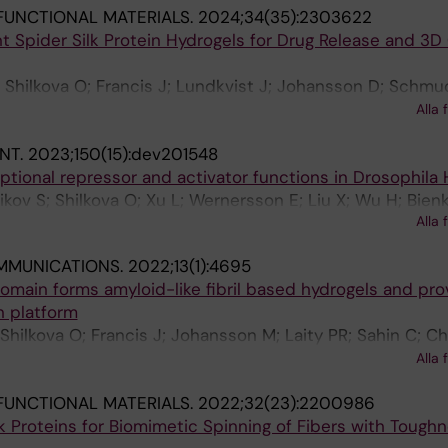
UNCTIONAL MATERIALS.
2024;34(35):2303622
Spider Silk Protein Hydrogels for Drug Release and 3D 
; Shilkova O; Francis J; Lundkvist J; Johansson D; Schmu
; Li Y; Wahlberg LU; Langton M; Johansson J; Goetherst
Alla 
NT.
2023;150(15):dev201548
iptional repressor and activator functions in Drosophil
ikov S; Shilkova O; Xu L; Wernersson E; Liu X; Wu H; Bien
Alla 
MMUNICATIONS.
2022;13(1):4695
omain forms amyloid-like fibril based hydrogels and pro
n platform
Shilkova O; Francis J; Johansson M; Laity PR; Sahin C; Ch
as-Ledesma E; Kumar R; Chen G; Stromberg R; Abelein A;
Alla 
; Holland C; Johansson J; Rising A
UNCTIONAL MATERIALS.
2022;32(23):2200986
k Proteins for Biomimetic Spinning of Fibers with Tough