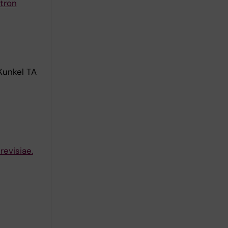
tron
Kunkel TA
evisiae.