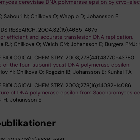
omyces cerevisiae DNA polymerase epsilon by cryo-elec
K; Sabouri N; Chilkova O; Wepplo D; Johansson E
IDS RESEARCH.
2004;32(15):4665-4675
or efficient and accurate translesion DNA replication.
a RJ; Chilkova O; Welch CM; Johansson E; Burgers PMJ; 
 BIOLOGICAL CHEMISTRY.
2003;278(44):43770-43780
e of the four-subunit yeast DNA polymerase epsilon.
ov YI; Chilkova O; Rogozin IB; Johansson E; Kunkel TA
 BIOLOGICAL CHEMISTRY.
2003;278(16):14082-14086
ture of DNA polymerase epsilon from Saccharomyces cer
B-H; Johansson E
publikationer
RS.
2023;23(12):5836-5841