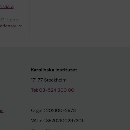
 via a
EG; Lane
författare
Karolinska Institutet
171 77 Stockholm
Tel: 08-524 800 00
on
Org.nr: 202100-2973
VAT.nr: SE202100297301