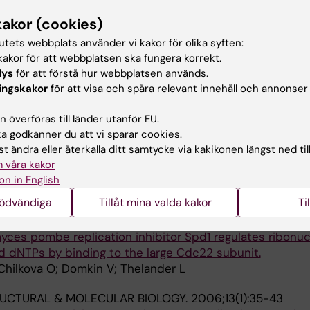
Alla 
 R; Wermeling F; Bostrom EA; Bostrom PA
kakor (cookies)
ICS.
2015;11(2):e1004971
tutets webbplats använder vi kakor för olika syften:
ongation complex and mediator regulate a subset of no
akor för att webbplatsen ska fungera korrekt.
rosophila embryo development.
lys
för att förstå hur webbplatsen används.
 O; Tang M; Holmqvist P-H; Mannervik M
ingskakor
för att visa och spåra relevant innehåll och annonser
IDS RESEARCH.
2007;35(19):6588-6597
 överföras till länder utanför EU.
ng and lagging strand DNA polymerases are loaded onto 
 godkänner du att vi sparar cookies.
chanisms but have comparable processivity in the pres
t ändra eller återkalla ditt samtycke via kakikonen längst ned til
 våra kakor
P; Isoz I; Stith CM; Grabowski P; Lundström E-B; Burgers
on in English
Alla 
nödvändiga
Tillåt mina valda kakor
Ti
 BIOLOGICAL CHEMISTRY.
2006;281(3):1778-1783
ces pombe replication inhibitor Spd1 regulates ribonuc
d dNTPs by binding to the large Cdc22 subunit.
Chilkova O; Domkin V; Thelander L
UCTURAL & MOLECULAR BIOLOGY.
2006;13(1):35-43