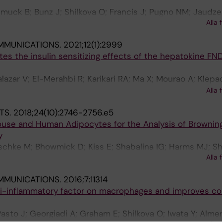
muck B; Bunz J; Shilkova O; Francis J; Pugno NM; Jaudz
Alla 
 Rising A
MMUNICATIONS.
2021;12(1):2999
s the insulin sensitizing effects of the hepatokine FN
azar V; El-Merahbi R; Karikari RA; Ma X; Mourao A; Klepac
ek I; Linford A; Bosma M; Shilkova O; Ritvos O; Nakamura 
Alla 
; Machado J; Scheideler M; Dietrich A; Geerlof A; Feuchti
TS.
2018;24(10):2746-2756.e5
Muller TD; Kessler K; Schoneberg T; Thor D; Hornemann S;
use and Human Adipocytes for the Analysis of Brownin
-Ramich O; Pfeiffer AFH; Sattler M; Bluher M; Herzig S
y
schke M; Bhowmick D; Kiss E; Shabalina IG; Harms MJ; Sh
Alla 
J; Boucher J; Thorell A; Spalding KL
MMUNICATIONS.
2016;7:11314
i-inflammatory factor on macrophages and improves coli
asto J; Georgiadi A; Graham E; Shilkova O; Iwata Y; Almer