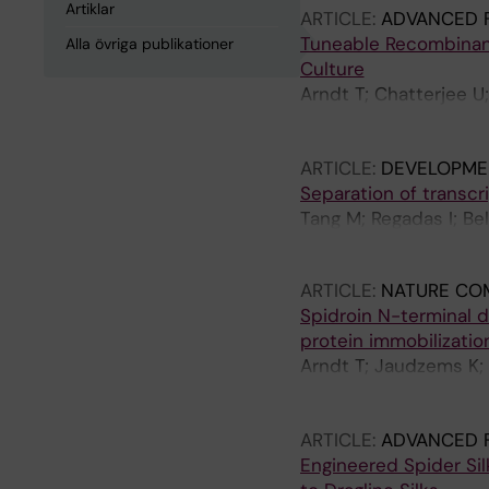
Artiklar
ARTICLE:
ADVANCED F
Tuneable Recombinant 
Alla övriga publikationer
Culture
Arndt T; Chatterjee U
Greco G; Nordberg AE
Rising A
ARTICLE:
DEVELOPME
Separation of transcr
Tang M; Regadas I; Bel
Mannervik M
ARTICLE:
NATURE CO
Spidroin N-terminal d
protein immobilizatio
Arndt T; Jaudzems K; 
U; Kronqvist N; Baraj
M; Landreh M; Barth A
ARTICLE:
ADVANCED F
Engineered Spider Sil