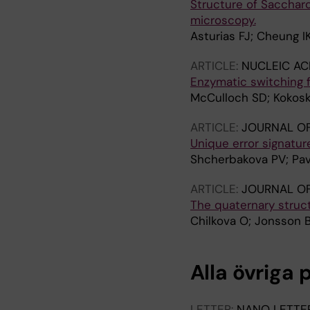
Structure of Sacchar
microscopy.
Asturias FJ; Cheung I
ARTICLE:
NUCLEIC AC
Enzymatic switching f
McCulloch SD; Kokosk
ARTICLE:
JOURNAL OF
Unique error signatur
Shcherbakova PV; Pavl
ARTICLE:
JOURNAL OF
The quaternary struc
Chilkova O; Jonsson 
Alla övriga 
LETTER:
NANO LETTE