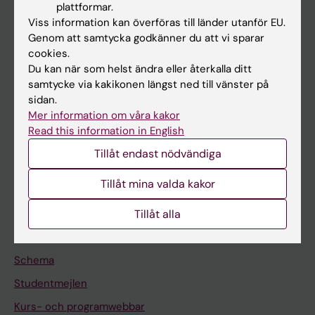
plattformar.
Forskarutbildning
Viss information kan överföras till länder utanför EU.
Forskning
Genom att samtycka godkänner du att vi sparar
cookies.
Om KI
Du kan när som helst ändra eller återkalla ditt
samtycke via kakikonen längst ned till vänster på
sidan.
På gång
Mer information om våra kakor
Nyheter
Read this information in English
Tillåt endast nödvändiga
Kalender
Tillåt mina valda kakor
Student
Tillåt alla
Ladok
Canvas
Schema
Studentmejlen
Kurs- och programwebbar