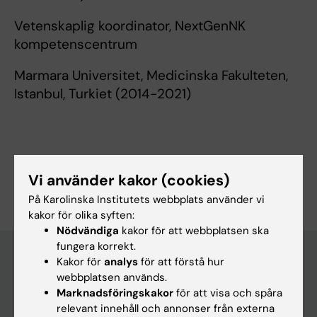
Vetenskaplig koordinator, NextGenNK
kompetenscentrum
Marmara Universitet, Medicinska Fakulteten,
Istanbul, Turkiet (2014-2021)
Är du Nursen Cetrez?
Vi använder kakor (cookies)
Redigera din profil
På Karolinska Institutets webbplats använder vi
kakor för olika syften:
Nödvändiga
kakor för att webbplatsen ska
fungera korrekt.
Kakor för
analys
för att förstå hur
webbplatsen används.
Huvudmeny
Marknadsföringskakor
för att visa och spåra
Utbildning
relevant innehåll och annonser från externa